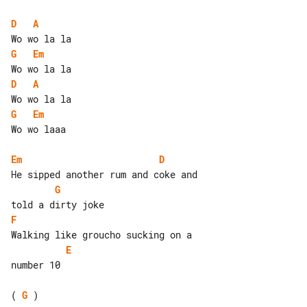
D
A
G
Em
D
A
G
Em
Wo wo laaa

Em
D
G
F
E
number 10

( 
G
 )
