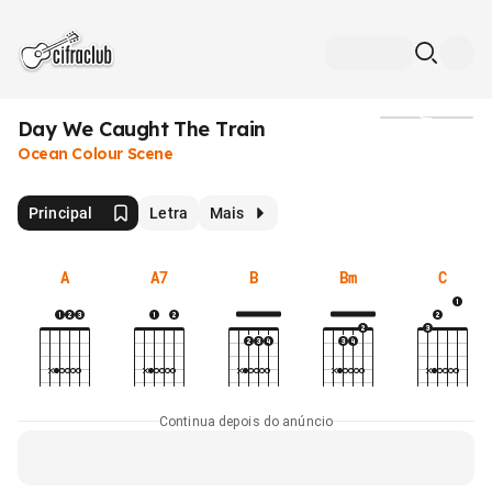
Day We Caught The Train
Mídia
Ocean Colour Scene
Principal
Letra
Mais
A
A7
B
Bm
C
Continua depois do anúncio