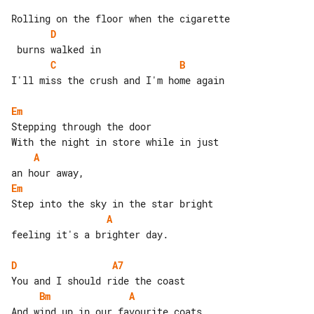
D
C
B
I'll miss the crush and I'm home again

Em
Stepping through the door

A
Em
A
feeling it's a brighter day.

D
A7
Bm
A