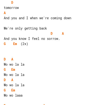
D
A
And you and I when we're coming down

D
A
G
Em
  (2x)

D
A
G
Em
D
A
G
Em
Wo wo laaa
