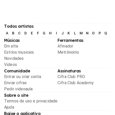
Todos artistas
A
B
C
D
E
F
G
H
I
J
K
L
M
N
O
P
Q
R
Músicas
Ferramentas
Em alta
Afinador
Estilos musicais
Metrônomo
Novidades
Videos
Comunidade
Assinaturas
Entrar ou criar conta
Cifra Club PRO
Enviar cifras
Cifra Club Academy
Pedir videoaula
Sobre o site
Termos de uso e privacidade
Ajuda
Baixe o aplicativo