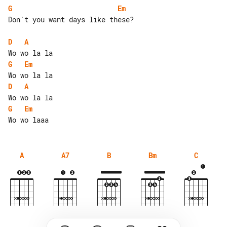
G
Em
Don't you want days like these?

D
A
G
Em
D
A
G
Em
A
A7
B
Bm
C