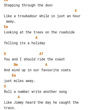
A
Like a troubadour while in just an hour

Em
A
felling its a holiday

D
A7
Bm
A
Em
G
A
Like Jimmy heard the day he caught the 

train.
