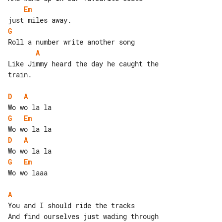
Em
G
A
Like Jimmy heard the day he caught the 

train.

D
A
G
Em
D
A
G
Em
Wo wo laaa

A
You and I should ride the tracks
