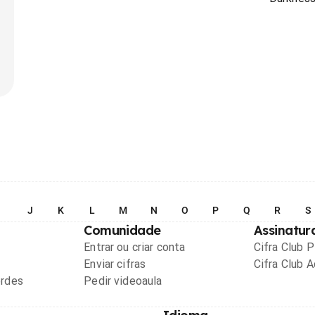
I
J
K
L
M
N
O
P
Q
R
S
Comunidade
Assinatur
Entrar ou criar conta
Cifra Club 
Enviar cifras
Cifra Club 
ordes
Pedir videoaula