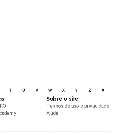
T
U
V
W
X
Y
Z
#
as
Sobre o site
PRO
Termos de uso e privacidade
Academy
Ajuda