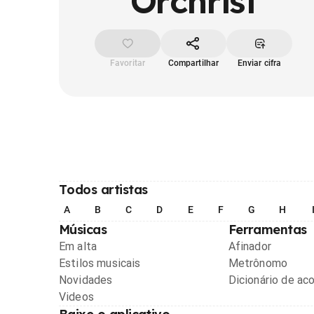
Orchrist
Favoritar
Compartilhar
Enviar cifra
Todos artistas
A
B
C
D
E
F
G
H
Músicas
Ferramentas
Em alta
Afinador
Estilos musicais
Metrônomo
Novidades
Dicionário de ac
Videos