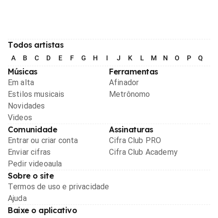
Todos artistas
A
B
C
D
E
F
G
H
I
J
K
L
M
N
O
P
Q
R
Músicas
Ferramentas
Em alta
Afinador
Estilos musicais
Metrônomo
Novidades
Videos
Comunidade
Assinaturas
Entrar ou criar conta
Cifra Club PRO
Enviar cifras
Cifra Club Academy
Pedir videoaula
Sobre o site
Termos de uso e privacidade
Ajuda
Baixe o aplicativo