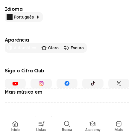
Idioma
Português
Aparência
Automático
Claro
Escuro
Siga o Cifra Club
Mais música em
Feito com
em todo o Brasil
© 1996 - 2026, o maior site de ensino de música do Brasil
Início
Listas
Busca
Academy
Mais