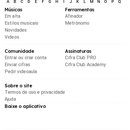
A
B
C
D
E
F
G
H
I
J
K
L
M
N
O
P
Q
R
Músicas
Ferramentas
Em alta
Afinador
Estilos musicais
Metrônomo
Novidades
Videos
Comunidade
Assinaturas
Entrar ou criar conta
Cifra Club PRO
Enviar cifras
Cifra Club Academy
Pedir videoaula
Sobre o site
Termos de uso e privacidade
Ajuda
Baixe o aplicativo