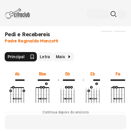
Pedi e Recebereis
Mídia
Padre Reginaldo Manzotti
Principal
Letra
Mais
Ab
Bbm
Db
Eb
Fm
4
3
Continua depois do anúncio