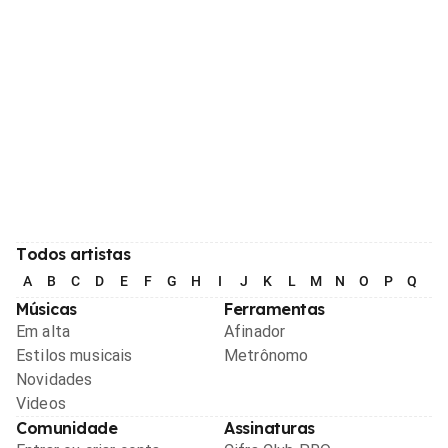
Todos artistas
A
B
C
D
E
F
G
H
I
J
K
L
M
N
O
P
Q
R
Músicas
Ferramentas
Em alta
Afinador
Estilos musicais
Metrônomo
Novidades
Videos
Comunidade
Assinaturas