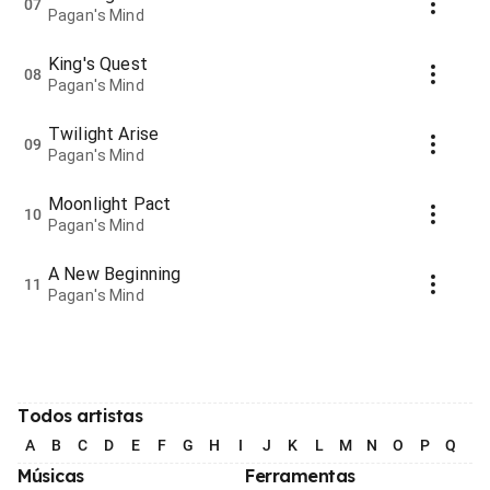
07
Pagan's Mind
King's Quest
08
Pagan's Mind
Twilight Arise
09
Pagan's Mind
Moonlight Pact
10
Pagan's Mind
A New Beginning
11
Pagan's Mind
Todos artistas
A
B
C
D
E
F
G
H
I
J
K
L
M
N
O
P
Q
R
Músicas
Ferramentas