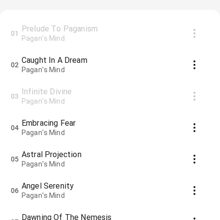
Prelude To Paganism
01
Pagan's Mind
Caught In A Dream
02
Pagan's Mind
Infinite Divine
03
Pagan's Mind
Embracing Fear
04
Pagan's Mind
Astral Projection
05
Pagan's Mind
Angel Serenity
06
Pagan's Mind
Dawning Of The Nemesis