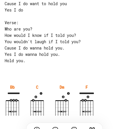
Cause I do want to hold you

Yes I do

Verse:

Who are you?

How would I know if I told you?

You wouldn't laugh if I told you?

Cause I do wanna hold you.

Yes I do wanna hold you.

Hold you.

Bb
C
Dm
F