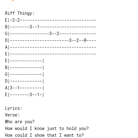
Riff Thingy:

E|-2-2-------------------------------

B|--------3--1-----------------------

G|----------------3--2---------------

D|------------------------3--2--0----

A|-----------------------------------

E|-----------------------------------

E|-------------| 

B|-------------| 

G|-------------| 

D|-------------| 

A|3--1---------| 

Lyrics:

Verse:

Who are you?

How would I know just to hold you?

How could I show that I want to?
