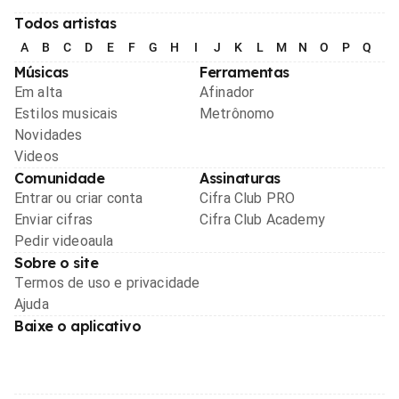
Todos artistas
A
B
C
D
E
F
G
H
I
J
K
L
M
N
O
P
Q
R
Músicas
Ferramentas
Em alta
Afinador
Estilos musicais
Metrônomo
Novidades
Videos
Comunidade
Assinaturas
Entrar ou criar conta
Cifra Club PRO
Enviar cifras
Cifra Club Academy
Pedir videoaula
Sobre o site
Termos de uso e privacidade
Ajuda
Baixe o aplicativo