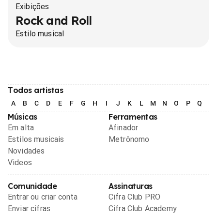
Exibições
Rock and Roll
Estilo musical
Todos artistas
A
B
C
D
E
F
G
H
I
J
K
L
M
N
O
P
Q
R
Músicas
Ferramentas
Em alta
Afinador
Estilos musicais
Metrônomo
Novidades
Videos
Comunidade
Assinaturas
Entrar ou criar conta
Cifra Club PRO
Enviar cifras
Cifra Club Academy