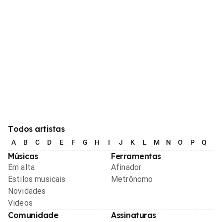
Todos artistas
A
B
C
D
E
F
G
H
I
J
K
L
M
N
O
P
Q
R
Músicas
Ferramentas
Em alta
Afinador
Estilos musicais
Metrônomo
Novidades
Videos
Comunidade
Assinaturas