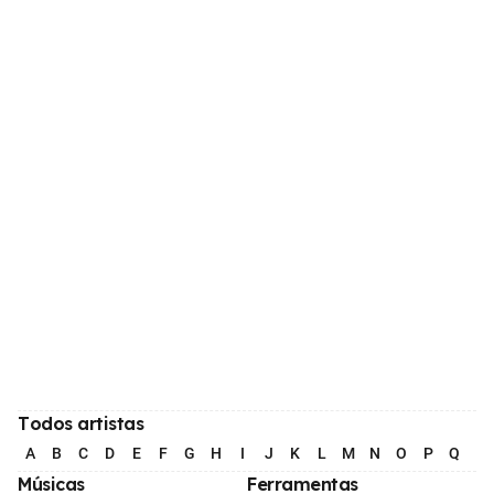
Todos artistas
A
B
C
D
E
F
G
H
I
J
K
L
M
N
O
P
Q
R
Músicas
Ferramentas