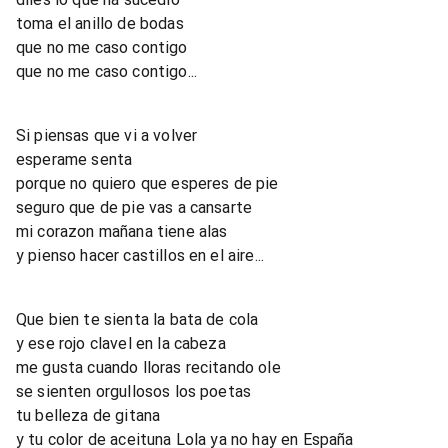
toma el anillo de bodas
que no me caso contigo
que no me caso contigo...
Si piensas que vi a volver
esperame senta
porque no quiero que esperes de pie
seguro que de pie vas a cansarte
mi corazon mañana tiene alas
y pienso hacer castillos en el aire...
Que bien te sienta la bata de cola
y ese rojo clavel en la cabeza
me gusta cuando lloras recitando ole
se sienten orgullosos los poetas
tu belleza de gitana
y tu color de aceituna Lola ya no hay en España