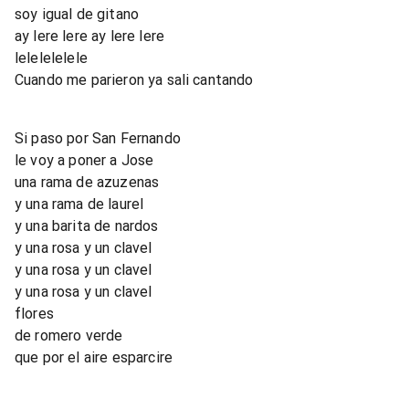
soy igual de gitano
ay lere lere ay lere lere
lelelelelele
Cuando me parieron ya sali cantando
Si paso por San Fernando
le voy a poner a Jose
una rama de azuzenas
y una rama de laurel
y una barita de nardos
y una rosa y un clavel
y una rosa y un clavel
y una rosa y un clavel
flores
de romero verde
que por el aire esparcire