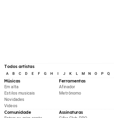
Todos artistas
A
B
C
D
E
F
G
H
I
J
K
L
M
N
O
P
Q
R
Músicas
Ferramentas
Em alta
Afinador
Estilos musicais
Metrônomo
Novidades
Videos
Comunidade
Assinaturas