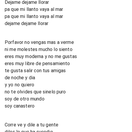
Dejame dejame llorar
pa que mi llanto vaya al mar
pa que mi llanto vaya al mar
dejame dejame llorar
Porfavor no vengas mas a verme
ni me molestes mucho lo siento
eres muy moderna y no me gustas
eres muy libre de pensamiento
te gusta salir con tus amigas
de noche y dia
y yo no quiero
no te olvides que sinelo puro
soy de otro mundo
soy canastero
Corre ve y dile a tu gente
diles lo que ha sucedio