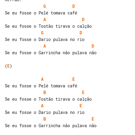
G
D
A
D
G
D
A
D
Se eu fosse o Garrincha não pulava não

(
E
)

A
E
B
E
A
E
B
E
Se eu fosse o Garrincha não pulava não
