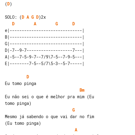
(
D
)

SOLO: (
D
A
G
D
D
A
G
D
e|------------------------------|  

B|------------------------------|  

G|------------------------------|  

D|-7--9-7-------------------7---|  

A|-5--7-5-9-7--7/9\7-5--7-9-5---|  

D
Bm
Eu não sei o que é melhor pra mim (Eu 

G
Mesmo já sabendo o que vai dar no fim 

A