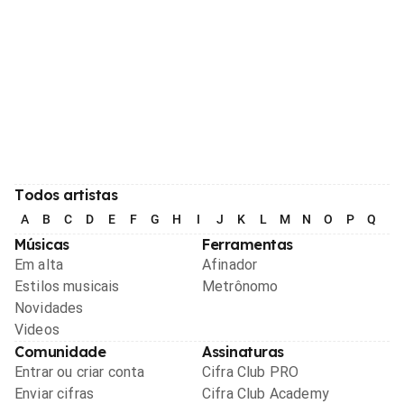
Todos artistas
A
B
C
D
E
F
G
H
I
J
K
L
M
N
O
P
Q
R
Músicas
Ferramentas
Em alta
Afinador
Estilos musicais
Metrônomo
Novidades
Videos
Comunidade
Assinaturas
Entrar ou criar conta
Cifra Club PRO
Enviar cifras
Cifra Club Academy