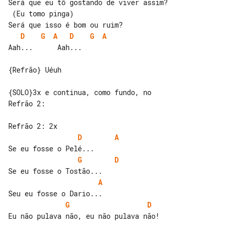
Será que eu tô gostando de viver assim?

 (Eu tomo pinga)

D
G
A
D
G
A
Aah...      Aah...

{Refrão} Uéuh

{SOLO}3x e continua, como fundo, no 

Refrão 2:

D
A
G
D
A
G
D