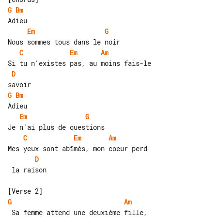
G
Bm
Em
G
C
Em
Am
D
G
Bm
Em
G
C
Em
Am
D
 la raison

G
Am