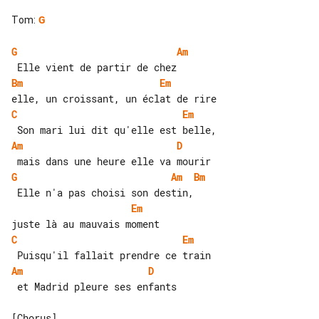
Tom
:
G
G
Am
Bm
Em
C
Em
Am
D
G
Am
Bm
Em
C
Em
Am
D
 et Madrid pleure ses enfants
