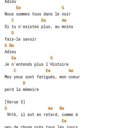
Em
G
C
Em
Am
D
G
Bm
Em
G
C
Em
Am
D
perd la mémoire

G
Am
Bm
Em