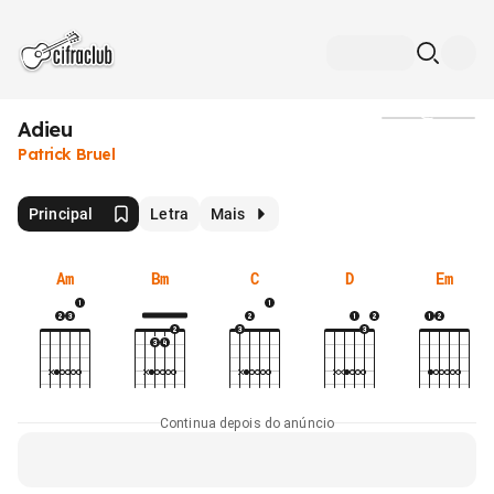
Adieu
Mídia
Patrick Bruel
Principal
Letra
Mais
Am
Bm
C
D
Em
Continua depois do anúncio