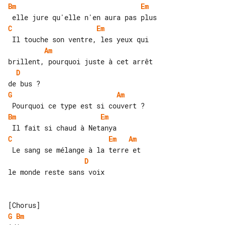
Bm
Em
C
Em
Am
D
G
Am
Bm
Em
C
Em
Am
D
le monde reste sans voix

G
Bm