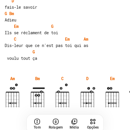
D
G
Bm
Em
G
C
Em
Am
G
Am
Bm
C
D
Em
Tom
Rolagem
Mídia
Opções