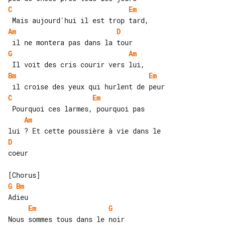
C
Em
Am
D
G
Am
Bm
Em
C
Em
Am
D
coeur

G
Bm
Em
G