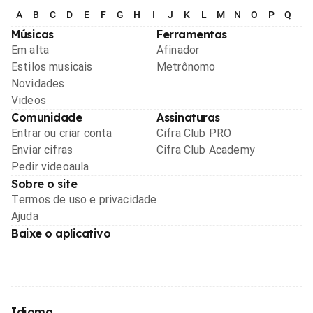
A
B
C
D
E
F
G
H
I
J
K
L
M
N
O
P
Q
R
Músicas
Ferramentas
Em alta
Afinador
Estilos musicais
Metrônomo
Novidades
Videos
Comunidade
Assinaturas
Entrar ou criar conta
Cifra Club PRO
Enviar cifras
Cifra Club Academy
Pedir videoaula
Sobre o site
Termos de uso e privacidade
Ajuda
Baixe o aplicativo
Idioma