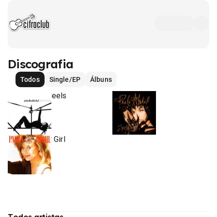
Discografia
Todos
Single/EP
Álbuns
Head Over Heels
Spellbound
1995
1991
•
•
Álbum
Álbum
Forever Your Girl
1988
•
Álbum