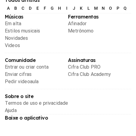
Todos artistas
A
B
C
D
E
F
G
H
I
J
K
L
M
N
O
P
Q
R
Músicas
Ferramentas
Em alta
Afinador
Estilos musicais
Metrônomo
Novidades
Videos
Comunidade
Assinaturas
Entrar ou criar conta
Cifra Club PRO
Enviar cifras
Cifra Club Academy
Pedir videoaula
Sobre o site
Termos de uso e privacidade
Ajuda
Baixe o aplicativo