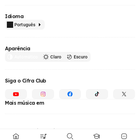
Idioma
Português
Aparência
Automático
Claro
Escuro
Siga o Cifra Club
Mais música em
Feito com
em todo o Brasil
© 1996 - 2026, o maior site de ensino de música do Brasil