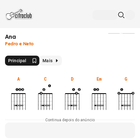
Ana
Mídia
Pedro e Neto
Principal
Mais
A
C
D
Em
G
Continua depois do anúncio