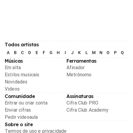
Todos artistas
A
B
C
D
E
F
G
H
I
J
K
L
M
N
O
P
Q
R
Músicas
Ferramentas
Em alta
Afinador
Estilos musicais
Metrônomo
Novidades
Videos
Comunidade
Assinaturas
Entrar ou criar conta
Cifra Club PRO
Enviar cifras
Cifra Club Academy
Pedir videoaula
Sobre o site
Termos de uso e privacidade