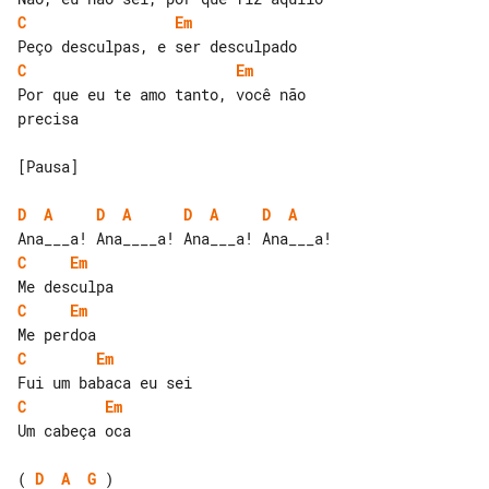
C
Em
C
Em
Por que eu te amo tanto, você não 

precisa

[Pausa]

D
A
D
A
D
A
D
A
C
Em
C
Em
C
Em
C
Em
Um cabeça oca

( 
D
A
G