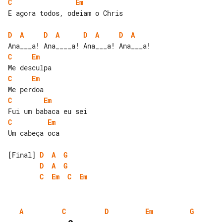
C
Em
E agora todos, odeiam o Chris

D
A
D
A
D
A
D
A
C
Em
C
Em
C
Em
C
Em
Um cabeça oca

[Final] 
D
A
G
D
A
G
C
Em
C
Em
A
C
D
Em
G