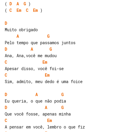
( 
D
A
G
( 
C
Em
C
Em
 )

D
A
G
D
A
G
C
Em
C
Em
Sim, admito, meu dedo é uma foice

D
A
G
D
A
G
C
Em