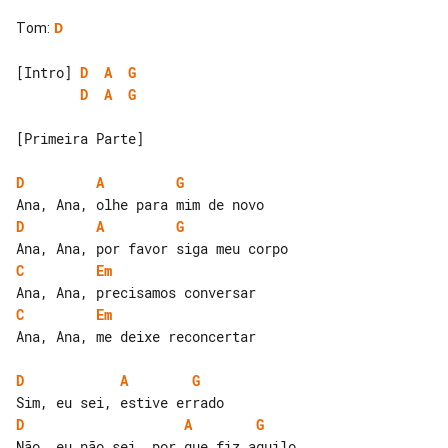
Tom
:
D
[Intro] 
D
A
G
D
A
G
[Primeira Parte]

D
A
G
D
A
G
C
Em
C
Em
Ana, Ana, me deixe reconcertar

D
A
G
D
A
G