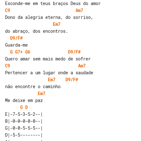
C9
Am7
Em7
D9/F#
G
G7+
G6
D9/F#
C9
Am7
Em7
D9/F#
Em7
G
D
E|-7-5-3-5-2--| 

B|-0-0-0-0-0--| 

G|-0-0-5-5-5--| 

D|-5-5--------| 
