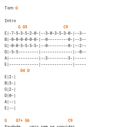
Tom
:
G
G
G9
C9
E|-7-5-3-5-2-0-|--3-0-3-5-3-0-|--3--

B|-0-0-0-0-0-0-|--0---------0-|--3--

G|-0-0-5-5-5-5-|--0---------0-|--2--

D|-5-5---------|--------------|--0--

A|-------------|--3---------3-|-----

E|-------------|--------------|-----

D4
D
E|2-| 

B|3-| 

G|2-| 

D|0-| 

A|--| 

G
G7+
G6
C9