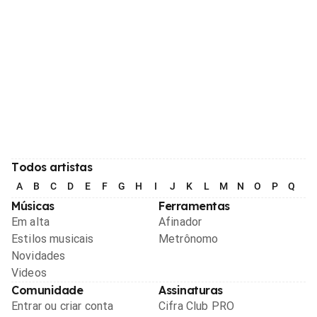
Todos artistas
A
B
C
D
E
F
G
H
I
J
K
L
M
N
O
P
Q
R
Músicas
Ferramentas
Em alta
Afinador
Estilos musicais
Metrônomo
Novidades
Videos
Comunidade
Assinaturas
Entrar ou criar conta
Cifra Club PRO