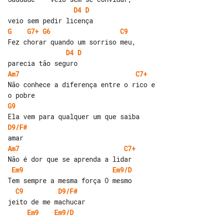
D4
D
G
G7+
G6
C9
D4
D
Am7
C7+
Não conhece a diferença entre o rico e 

G9
D9/F#
Am7
C7+
Em9
Em9/D
C9
D9/F#
Em9
Em9/D