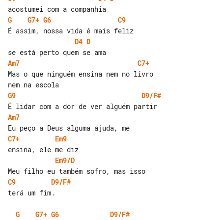
G
G7+
G6
C9
D4
D
Am7
C7+
Mas o que ninguém ensina nem no livro 

G9
D9/F#
Am7
C7+
Em9
Em9/D
C9
D9/F#
terá um fim.

G
G7+
G6
D9/F#