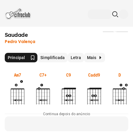
Saudade
Mídia
Pedro Valença
Principal
Simplificada
Letra
Mais
Am7
C7+
C9
Cadd9
D
Continua depois do anúncio