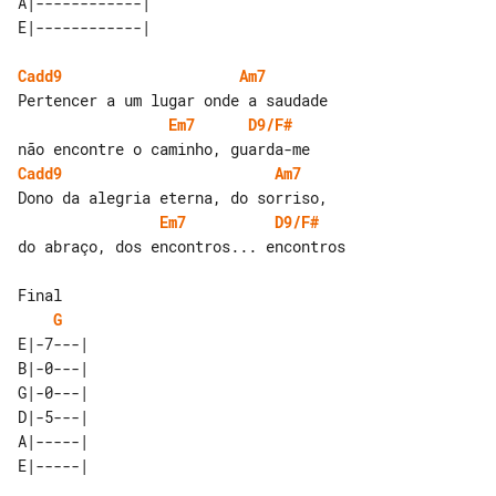
A|------------| 

Cadd9
Am7
Em7
D9/F#
Cadd9
Am7
Em7
D9/F#
do abraço, dos encontros... encontros

G
E|-7---| 

B|-0---| 

G|-0---| 

D|-5---| 

A|-----| 
