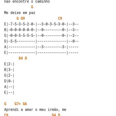
G
G
G9
C9
E|-7-5-3-5-2-0-|--3-0-3-5-3-0-|--3--

B|-0-0-0-0-0-0-|--0---------0-|--3--

G|-0-0-5-5-5-5-|--0---------0-|--2--

D|-5-5---------|--------------|--0--

A|-------------|--3---------3-|-----

E|-------------|--------------|-----

D4
D
E|2-| 

B|3-| 

G|2-| 

D|0-| 

A|--| 

G
G7+
G6
C9
D4
D