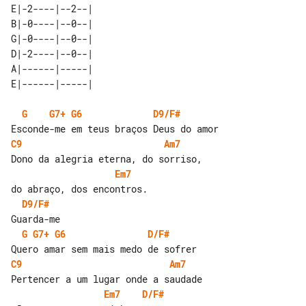
E|-2----|--2--| 

B|-0----|--0--| 

G|-0----|--0--| 

D|-2----|--0--| 

A|------|-----| 

G
G7+
G6
D9/F#
C9
Am7
Em7
D9/F#
G
G7+
G6
D/F#
C9
Am7
Em7
D/F#