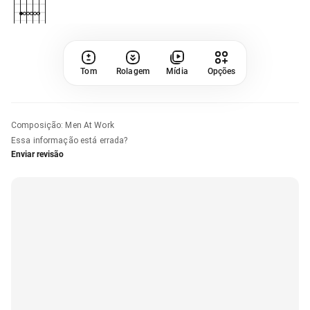
Tom
Rolagem
Mídia
Opções
Composição
:
Men At Work
Essa informação está errada?
Enviar revisão