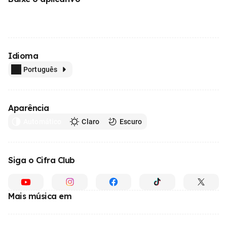
Idioma
Português
Aparência
Automático
Claro
Escuro
Siga o Cifra Club
Mais música em