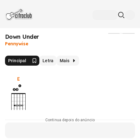
Down Under
Mídia
Pennywise
Principal
Letra
Mais
E
Continua depois do anúncio