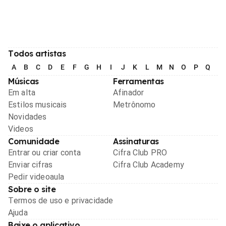
Todos artistas
A
B
C
D
E
F
G
H
I
J
K
L
M
N
O
P
Q
R
Músicas
Ferramentas
Em alta
Afinador
Estilos musicais
Metrônomo
Novidades
Videos
Comunidade
Assinaturas
Entrar ou criar conta
Cifra Club PRO
Enviar cifras
Cifra Club Academy
Pedir videoaula
Sobre o site
Termos de uso e privacidade
Ajuda
Baixe o aplicativo