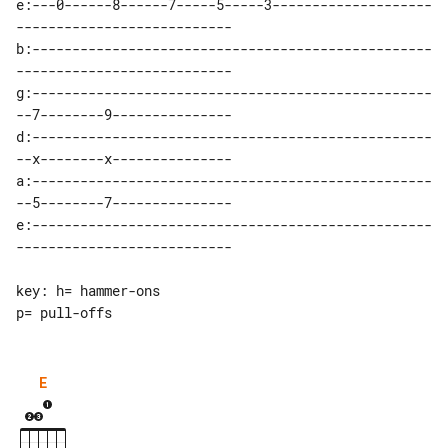
e:---0------8------7-----5-----3--------------------
---------------------------

b:--------------------------------------------------
---------------------------

g:--------------------------------------------------
--7--------9---------------

d:--------------------------------------------------
--x--------x---------------

a:--------------------------------------------------
--5--------7---------------

e:--------------------------------------------------
---------------------------

key: h= hammer-ons

E