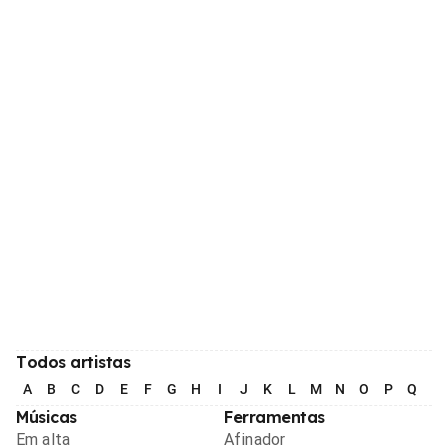
Todos artistas
A
B
C
D
E
F
G
H
I
J
K
L
M
N
O
P
Q
R
Músicas
Ferramentas
Em alta
Afinador