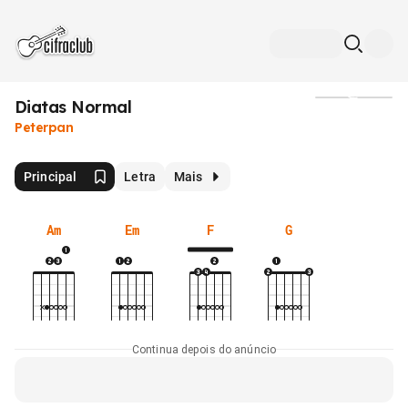
Diatas Normal
Mídia
Peterpan
Principal
Letra
Mais
Am
Em
F
G
Continua depois do anúncio