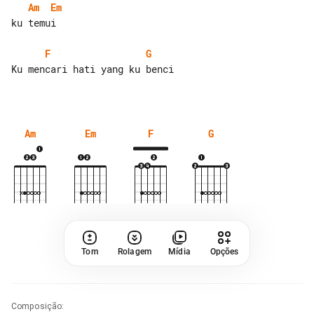
Am
Em
ku temui

F
G
Ku mencari hati yang ku benci

Am
Em
F
G
Tom
Rolagem
Mídia
Opções
Composição
: