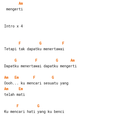
Am
 mengerti

Intro x 4

F
G
F
Tetapi tak dapatku menertawai

G
F
G
Am
Dapatku menertawai dapatku mengerti

Am
Em
F
G
Am
Em
telah mati

F
G
Ku mencari hati yang ku benci
