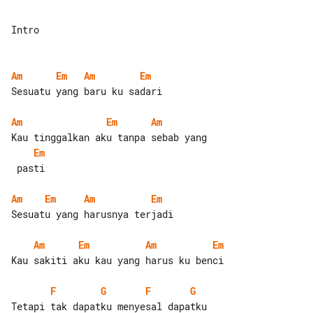
Intro

Am
Em
Am
Em
Sesuatu yang baru ku sadari

Am
Em
Am
Em
 pasti

Am
Em
Am
Em
Sesuatu yang harusnya terjadi

Am
Em
Am
Em
Kau sakiti aku kau yang harus ku benci

F
G
F
G