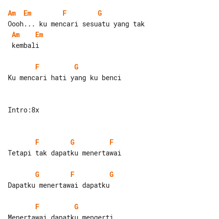
Am
Em
F
G
Am
Em
 kembali

F
G
Ku mencari hati yang ku benci

Intro:8x

F
G
F
Tetapi tak dapatku menertawai

G
F
G
Dapatku menertawai dapatku

F
G
Menertawai dapatku mengerti
