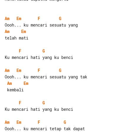
Am
Em
F
G
Am
Em
telah mati

F
G
Ku mencari hati yang ku benci

Am
Em
F
G
Am
Em
 kembali

F
G
Ku mencari hati yang ku benci

Am
Em
F
G