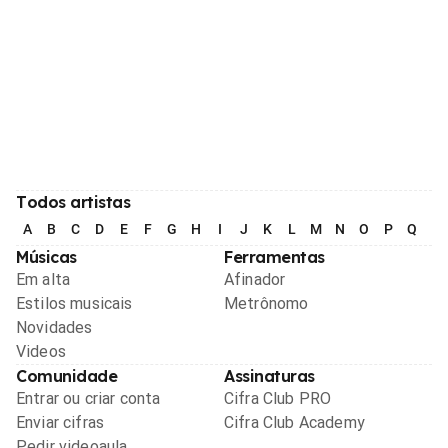
Todos artistas
A
B
C
D
E
F
G
H
I
J
K
L
M
N
O
P
Q
R
Músicas
Ferramentas
Em alta
Afinador
Estilos musicais
Metrônomo
Novidades
Videos
Comunidade
Assinaturas
Entrar ou criar conta
Cifra Club PRO
Enviar cifras
Cifra Club Academy
Pedir videoaula