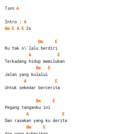
Tom
:
A
Intro : 
A
Bm
E
A
E
 2x

Bm
E
A
E
Bm
E
A
E
Untuk sekedar bercerita

Bm
E
A
E
Bm
E