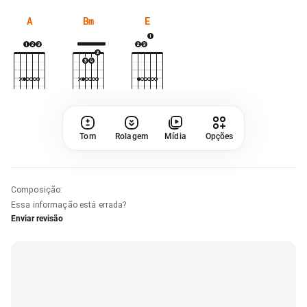
A
Bm
E
Tom
Rolagem
Mídia
Opções
Composição
:
Essa informação está errada?
Enviar revisão