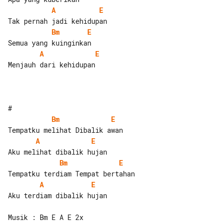
A
E
Bm
E
A
E
Menjauh dari kehidupan

Bm
E
A
E
Bm
E
A
E
Aku terdiam dibalik hujan

Musik : Bm E A E 2x
