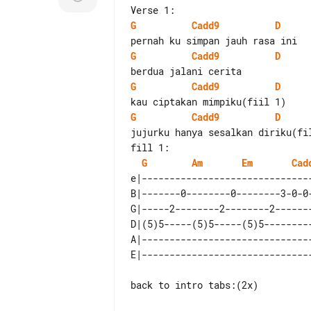
G
Cadd9
D
G
Cadd9
D
G
Cadd9
D
G
Cadd9
D
fill 1:

G
Am
Em
Cad
e|-------------------------------
B|-------0--------0--------3-0-0-
G|-----2--------2--------2-------
D|(5)5-----(5)5-----(5)5---------
A|-------------------------------
back to intro tabs:(2x)
