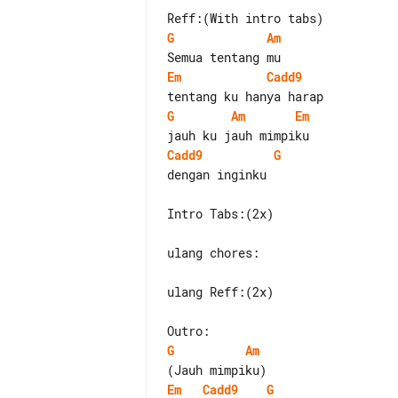
G
Am
Em
Cadd9
G
Am
Em
Cadd9
G
dengan inginku

Intro Tabs:(2x)

ulang chores:

ulang Reff:(2x)

G
Am
Em
Cadd9
G