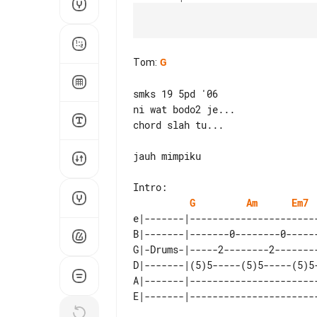
Tom
:
G
smks 19 5pd '06

ni wat bodo2 je...

chord slah tu...

jauh mimpiku

Intro:

G
Am
Em7
e|-------|-----------------------
B|-------|-------0--------0------
G|-Drums-|-----2--------2--------
D|-------|(5)5-----(5)5-----(5)5-
A|-------|-----------------------