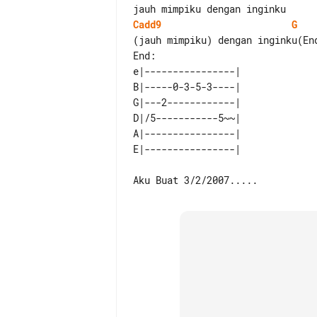
Cadd9
G
End:

e|----------------| 

B|-----0-3-5-3----| 

G|---2------------| 

D|/5-----------5~~| 

A|----------------| 
