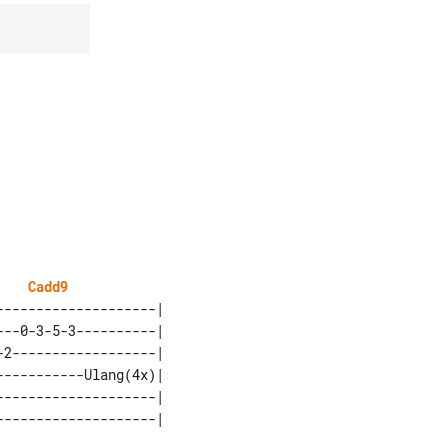
Cadd9
-------------------| 

--0-3-5-3----------| 

2------------------| 

----------Ulang(4x)| 

-------------------| 
