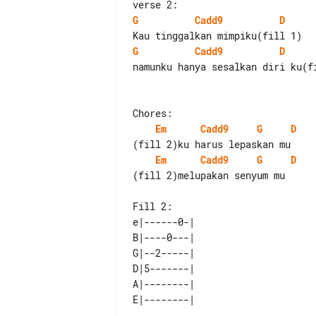
G
Cadd9
D
G
Cadd9
D
namunku hanya sesalkan diri ku(fi
Em
Cadd9
G
D
Em
Cadd9
G
D
(fill 2)melupakan senyum mu

e|------0-| 

B|----0---| 

G|--2-----| 

D|5-------| 

A|--------| 
