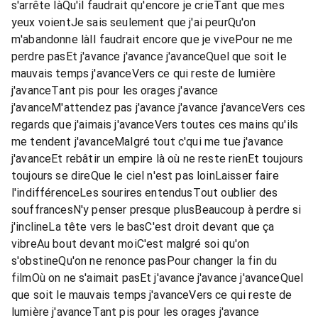
s'arrête làQu'il faudrait qu'encore je crieTant que mes
yeux voientJe sais seulement que j'ai peurQu'on
m'abandonne làIl faudrait encore que je vivePour ne me
perdre pasEt j'avance j'avance j'avanceQuel que soit le
mauvais temps j'avanceVers ce qui reste de lumière
j'avanceTant pis pour les orages j'avance
j'avanceM'attendez pas j'avance j'avance j'avanceVers ces
regards que j'aimais j'avanceVers toutes ces mains qu'ils
me tendent j'avanceMalgré tout c'qui me tue j'avance
j'avanceEt rebâtir un empire là où ne reste rienEt toujours
toujours se direQue le ciel n'est pas loinLaisser faire
l'indifférenceLes sourires entendusTout oublier des
souffrancesN'y penser presque plusBeaucoup à perdre si
j'inclineLa tête vers le basC'est droit devant que ça
vibreAu bout devant moiC'est malgré soi qu'on
s'obstineQu'on ne renonce pasPour changer la fin du
filmOù on ne s'aimait pasEt j'avance j'avance j'avanceQuel
que soit le mauvais temps j'avanceVers ce qui reste de
lumière j'avanceTant pis pour les orages j'avance