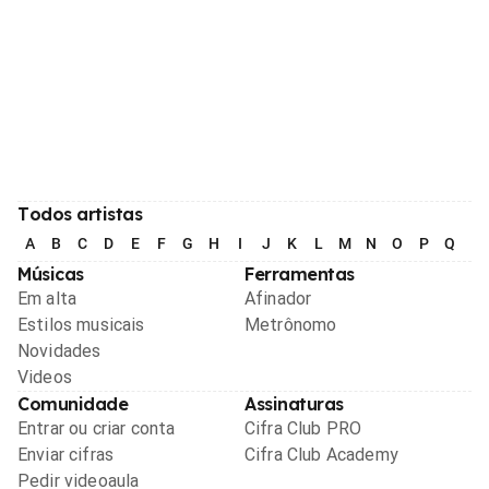
Todos artistas
A
B
C
D
E
F
G
H
I
J
K
L
M
N
O
P
Q
R
Músicas
Ferramentas
Em alta
Afinador
Estilos musicais
Metrônomo
Novidades
Videos
Comunidade
Assinaturas
Entrar ou criar conta
Cifra Club PRO
Enviar cifras
Cifra Club Academy
Pedir videoaula