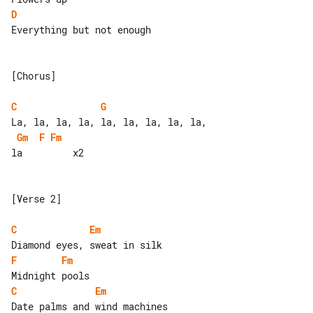
D
Everything but not enough

[Chorus]

C
G
Gm
F
Fm
la         x2

[Verse 2]

C
Em
F
Fm
C
Em