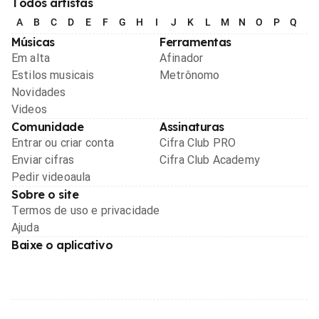
Todos artistas
A
B
C
D
E
F
G
H
I
J
K
L
M
N
O
P
Q
R
Músicas
Ferramentas
Em alta
Afinador
Estilos musicais
Metrônomo
Novidades
Videos
Comunidade
Assinaturas
Entrar ou criar conta
Cifra Club PRO
Enviar cifras
Cifra Club Academy
Pedir videoaula
Sobre o site
Termos de uso e privacidade
Ajuda
Baixe o aplicativo