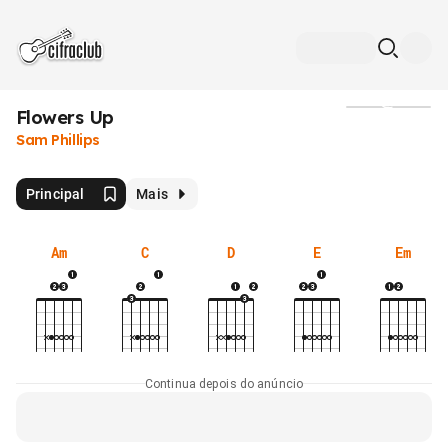
Flowers Up
Mídia
Sam Phillips
Principal
Mais
Am
C
D
E
Em
Continua depois do anúncio