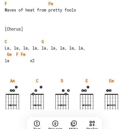
F
Fm
Waves of heat from pretty fools

[Chorus]

C
G
Gm
F
Fm
Am
C
D
E
Em