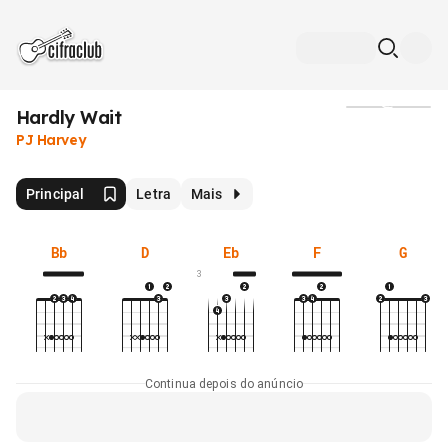
Hardly Wait
Mídia
PJ Harvey
Principal
Letra
Mais
Bb
D
Eb
F
G
3
Continua depois do anúncio