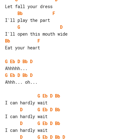
Bb
F
G
D
Bb
F
Eat your heart

G
Eb
D
Bb
D
G
Eb
D
Bb
D
Ahhh... oh...

G
Eb
D
Bb
D
G
Eb
D
Bb
D
G
Eb
D
Bb
D
G
Eb
D
Bb
D