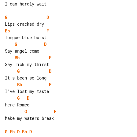
I can hardly wait

G
D
Bb
F
G
D
Bb
F
G
D
Bb
F
G
D
G
F
Make my waters break

G
Eb
D
Bb
D