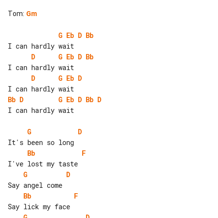
Tom
:
Gm
G
Eb
D
Bb
D
G
Eb
D
Bb
D
G
Eb
D
Bb
D
G
Eb
D
Bb
D
I can hardly wait

G
D
Bb
F
G
D
Bb
F
G
D