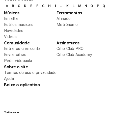
A
B
C
D
E
F
G
H
I
J
K
L
M
N
O
P
Q
R
Músicas
Ferramentas
Em alta
Afinador
Estilos musicais
Metrônomo
Novidades
Videos
Comunidade
Assinaturas
Entrar ou criar conta
Cifra Club PRO
Enviar cifras
Cifra Club Academy
Pedir videoaula
Sobre o site
Termos de uso e privacidade
Ajuda
Baixe o aplicativo
Idioma