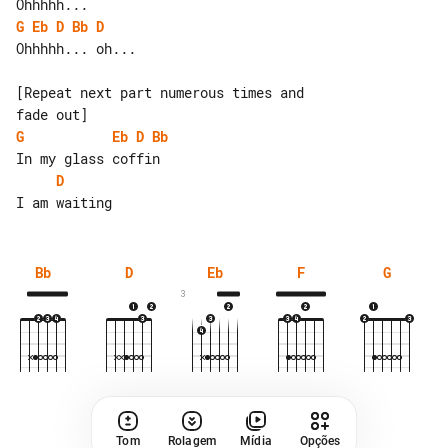
G
Eb
D
Bb
D
Ohhhhh... oh...

[Repeat next part numerous times and 

G
Eb
D
Bb
D
Bb
D
Eb
F
G
3
Tom
Rolagem
Mídia
Opções