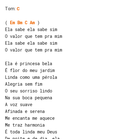
Tom
:
C
( 
Em
Bm
C
Am
 )

Ela sabe ela sabe sim

O valor que tem pra mim

Ela sabe ela sabe sim

O valor que tem pra mim

Ela é princesa bela

É flor do meu jardim

Linda como uma pérola

Alegria sem fim

O seu sorriso lindo

Na sua boca pequena

A voz suave

Afinada e serena

Me encanta me aquece

É toda linda meu Deus

De noite e de dia, ela
