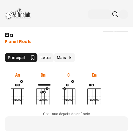
Ela
Mídia
Planet Roots
Principal
Letra
Mais
Am
Bm
C
Em
Continua depois do anúncio