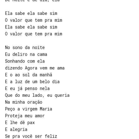
Ela sabe ela sabe sim

O valor que tem pra mim

Ela sabe ela sabe sim

O valor que tem pra mim

No sono da noite

Eu deliro na cama

Sonhando com ela

dizendo Agora vem me ama

E o ao sol da manhã

E a luz de um belo dia

E eu já penso nela

Que do meu lado, eu queria

Na minha oração

Peço a virgem Maria

Proteja meu amor

E lhe dê pax

E alegria

Se pra você ser feliz
