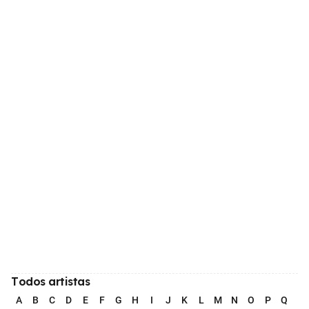
Todos artistas
A
B
C
D
E
F
G
H
I
J
K
L
M
N
O
P
Q
R