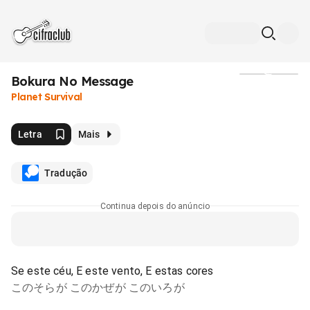
Bokura No Message
Mídia
Planet Survival
Letra
Mais
Tradução
Continua depois do anúncio
Se este céu, E este vento, E estas cores
このそらが このかぜが このいろが