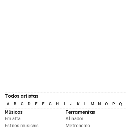
Todos artistas
A
B
C
D
E
F
G
H
I
J
K
L
M
N
O
P
Q
R
Músicas
Ferramentas
Em alta
Afinador
Estilos musicais
Metrônomo