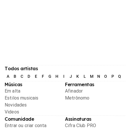
Todos artistas
A
B
C
D
E
F
G
H
I
J
K
L
M
N
O
P
Q
R
Músicas
Ferramentas
Em alta
Afinador
Estilos musicais
Metrônomo
Novidades
Videos
Comunidade
Assinaturas
Entrar ou criar conta
Cifra Club PRO