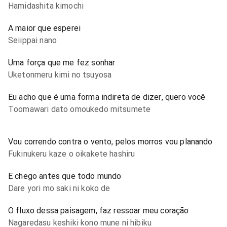
Hamidashita kimochi
A maior que esperei
Seiippai nano
Uma força que me fez sonhar
Uketonmeru kimi no tsuyosa
Eu acho que é uma forma indireta de dizer, quero você
Toomawari dato omoukedo mitsumete
Vou correndo contra o vento, pelos morros vou planando
Fukinukeru kaze o oikakete hashiru
E chego antes que todo mundo
Dare yori mo saki ni koko de
O fluxo dessa paisagem, faz ressoar meu coração
Nagaredasu keshiki kono mune ni hibiku