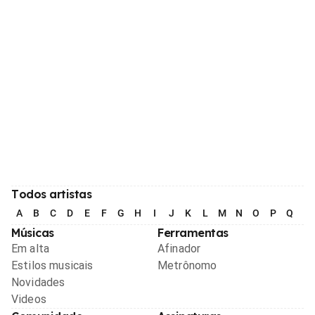
Todos artistas
A
B
C
D
E
F
G
H
I
J
K
L
M
N
O
P
Q
R
Músicas
Ferramentas
Em alta
Afinador
Estilos musicais
Metrônomo
Novidades
Videos