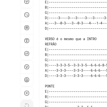
E|------------------------------
B|------------------------------
G|------------------------------
D|-----3----3---3----3---3-----3
A|---3--0-3---3--0-3---4---1-4--
REFRÃO

E|------------------------------
B|------------------------------
G|------------------------------
D|----3-3-3-5--3-3-3-5--6-6-6-8-
A|----3-3-3----3-3-3----6-6-6---
PONTE

E|------------------------------
B|------------------------------
G|------------------------------