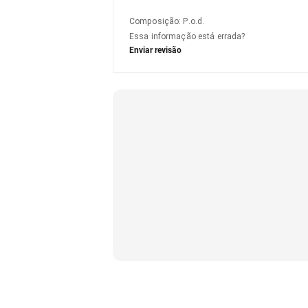
Composição
:
P.o.d.
Essa informação está errada?
Enviar revisão