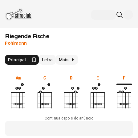
Fliegende Fische
Mídia
Pohlmann
Principal
Letra
Mais
Am
C
D
E
F
Continua depois do anúncio