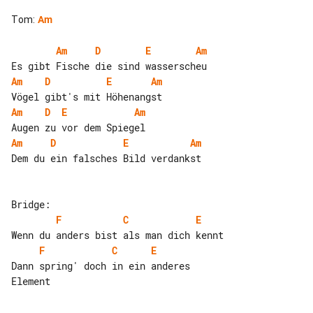
Tom
:
Am
Am
D
E
Am
Am
D
E
Am
Am
D
E
Am
Am
D
E
Am
Dem du ein falsches Bild verdankst

F
C
E
F
C
E
Dann spring' doch in ein anderes 

Element
