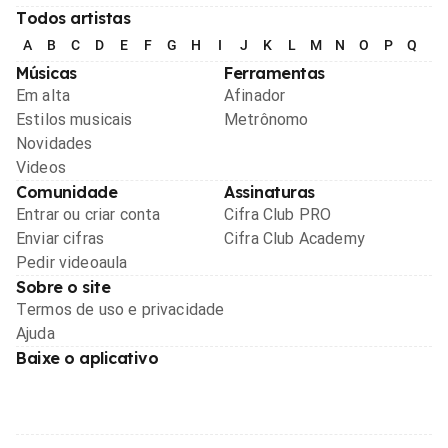
Todos artistas
A
B
C
D
E
F
G
H
I
J
K
L
M
N
O
P
Q
R
Músicas
Ferramentas
Em alta
Afinador
Estilos musicais
Metrônomo
Novidades
Videos
Comunidade
Assinaturas
Entrar ou criar conta
Cifra Club PRO
Enviar cifras
Cifra Club Academy
Pedir videoaula
Sobre o site
Termos de uso e privacidade
Ajuda
Baixe o aplicativo