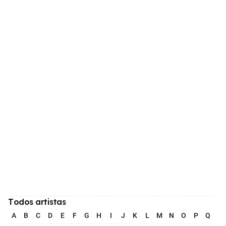
Todos artistas
A
B
C
D
E
F
G
H
I
J
K
L
M
N
O
P
Q
R