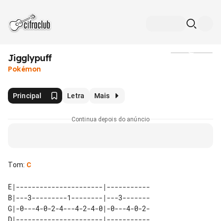
Jigglypuff
Mídia
Pokémon
Principal
Letra
Mais
Continua depois do anúncio
Tom
:
C
E|----------------------|-----------

B|---3---------1--------|---3-------

G|-0---4-0-2-4---4-2-4-0|-0---4-0-2-

D|----------------------|-----------
