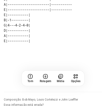
A|----------------------|-----------

E|----------------------|-----------

E|-----------| 

B|-1---------| 

G|4---4-2-4-0| 

D|-----------| 

A|-----------| 

Tom
Rolagem
Mídia
Opções
Composição
:
Bob Mayo, Louis Cortelezzi e John Loeffler
Essa informação está errada?