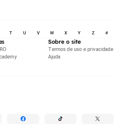
T
U
V
W
X
Y
Z
#
as
Sobre o site
PRO
Termos de uso e privacidade
Academy
Ajuda