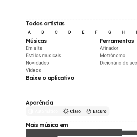
Todos artistas
A
B
C
D
E
F
G
H
Músicas
Ferramentas
Em alta
Afinador
Estilos musicais
Metrônomo
Novidades
Dicionário de ac
Videos
Baixe o aplicativo
Aparência
Automático
Claro
Escuro
Mais música em