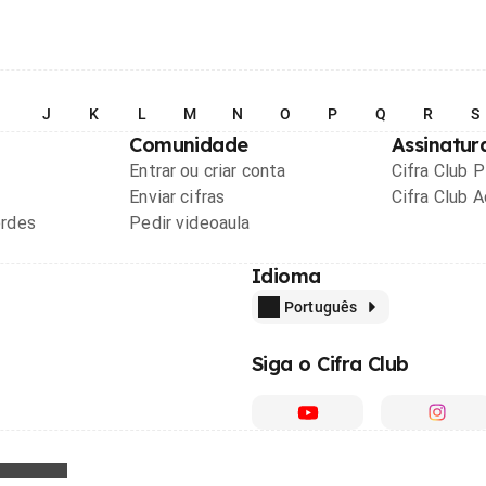
I
J
K
L
M
N
O
P
Q
R
S
Comunidade
Assinatur
Entrar ou criar conta
Cifra Club 
Enviar cifras
Cifra Club 
ordes
Pedir videoaula
Idioma
Português
Siga o Cifra Club