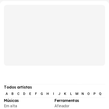
Todos artistas
A
B
C
D
E
F
G
H
I
J
K
L
M
N
O
P
Q
R
Músicas
Ferramentas
Em alta
Afinador