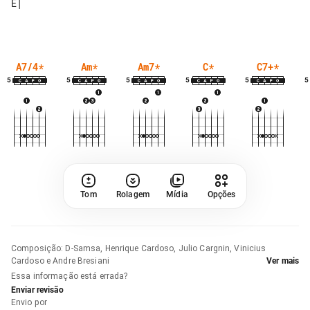
A7/4
*
Am
*
Am7
*
C
*
C7+
*
5
5
5
5
5
5
Tom
Rolagem
Mídia
Opções
Composição
:
D-Samsa, Henrique Cardoso, Julio Cargnin, Vinicius
Cardoso e Andre Bresiani
Ver mais
Essa informação está errada?
Enviar revisão
Envio por