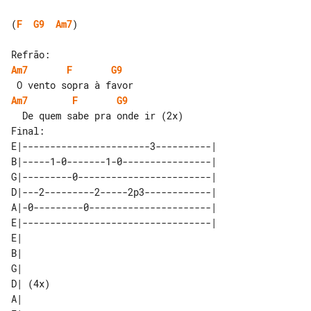
(
F
G9
Am7
)

Am7
F
G9
Am7
F
G9
Final:

E|-----------------------3----------|

B|-----1-0-------1-0----------------|

G|---------0------------------------|

D|---2---------2-----2p3------------|

A|-0---------0----------------------|

E|----------------------------------|

E|      

B|      

G|      

D| (4x) 

A|      
