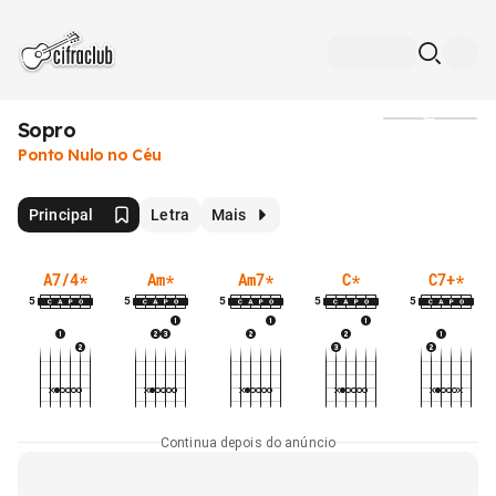
Sopro
Mídia
Ponto Nulo no Céu
Principal
Letra
Mais
A7/4
*
Am
*
Am7
*
C
*
C7+
*
5
5
5
5
5
Continua depois do anúncio