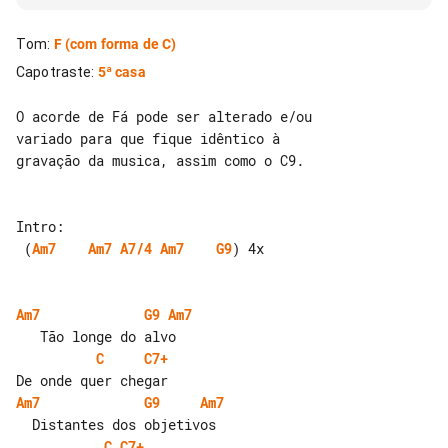
Tom
:
F
(com forma de C)
Capotraste
:
5ª casa
O acorde de Fá pode ser alterado e/ou 

variado para que fique idêntico à 

gravação da musica, assim como o C9.

 (
Am7
Am7
A7/4
Am7
G9
) 4x

Am7
G9
Am7
C
C7+
Am7
G9
Am7
C
C7+