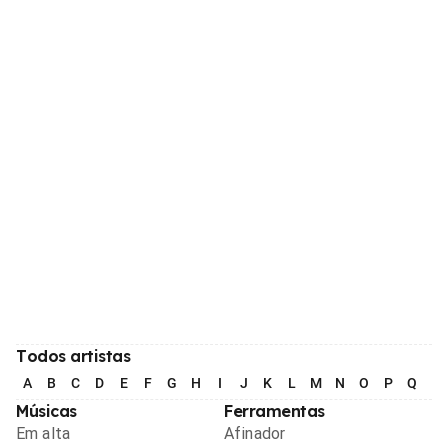
Todos artistas
A
B
C
D
E
F
G
H
I
J
K
L
M
N
O
P
Q
R
Músicas
Ferramentas
Em alta
Afinador