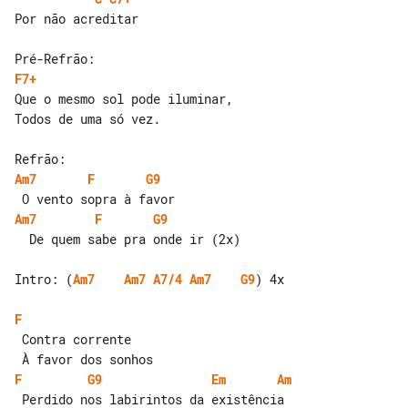
Por não acreditar

F7+
Que o mesmo sol pode iluminar,

Todos de uma só vez.

Am7
F
G9
Am7
F
G9
  De quem sabe pra onde ir (2x)

Intro: (
Am7
Am7
A7/4
Am7
G9
) 4x

F
 Contra corrente

F
G9
Em
Am
 Perdido nos labirintos da existência
