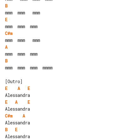
B
E
C#m
A
B
mmm  mmm  mmm  mmmm

E
A
E
E
A
E
C#m
A
B
E