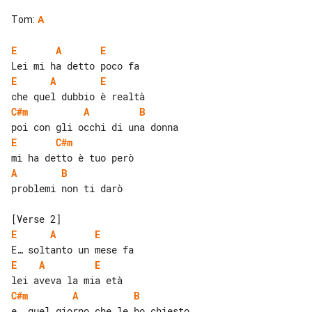
Tom
:
A
E
A
E
E
A
E
C#m
A
B
E
C#m
A
B
problemi non ti darò

E
A
E
E
A
E
C#m
A
B