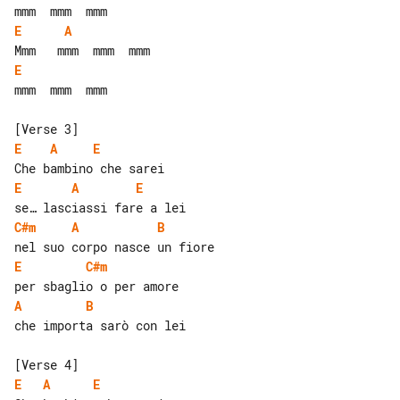
E
A
E
mmm  mmm  mmm

E
A
E
E
A
E
C#m
A
B
E
C#m
A
B
che importa sarò con lei

E
A
E