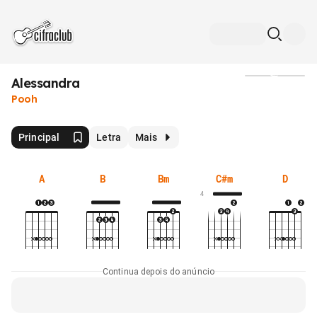
Alessandra
Mídia
Pooh
Principal
Letra
Mais
A
B
Bm
C#m
D
4
Continua depois do anúncio