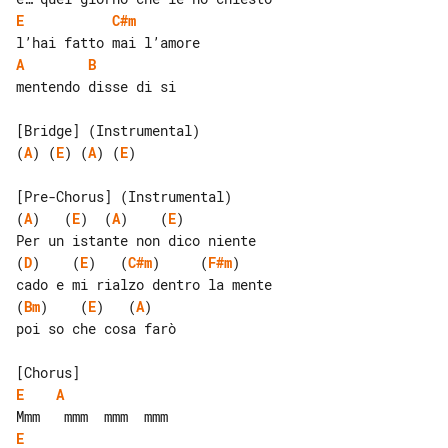
E
C#m
A
B
mentendo disse di si

(
A
) (
E
) (
A
) (
E
)

(
A
)   (
E
)  (
A
)    (
E
)

(
D
)    (
E
)   (
C#m
)     (
F#m
)

(
Bm
)    (
E
)   (
A
)

poi so che cosa farò

E
A
E