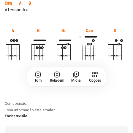
C#m
A
B
A
B
Bm
C#m
D
4
Tom
Rolagem
Mídia
Opções
Composição
:
Essa informação está errada?
Enviar revisão