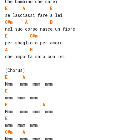
E
A
E
C#m
A
B
E
C#m
A
B
che importa sarò con lei

E
A
E
E
A
E
C#m
A