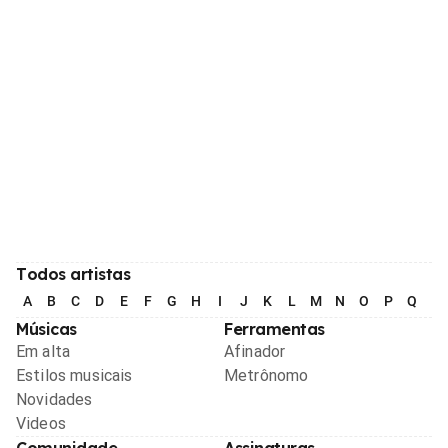
Todos artistas
A
B
C
D
E
F
G
H
I
J
K
L
M
N
O
P
Q
R
Músicas
Ferramentas
Em alta
Afinador
Estilos musicais
Metrônomo
Novidades
Videos
Comunidade
Assinaturas