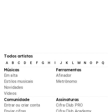
Todos artistas
A
B
C
D
E
F
G
H
I
J
K
L
M
N
O
P
Q
R
Músicas
Ferramentas
Em alta
Afinador
Estilos musicais
Metrônomo
Novidades
Videos
Comunidade
Assinaturas
Entrar ou criar conta
Cifra Club PRO
Enviar cifras
Cifra Club Academy