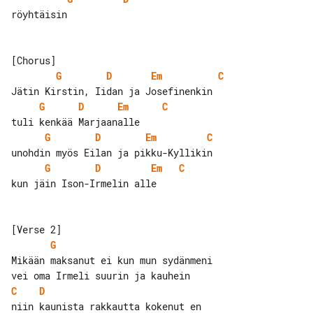
röyhtäisin

G
D
Em
C
G
D
Em
C
G
D
Em
C
G
D
Em
C
kun jäin Ison-Irmelin alle

G
Mikään maksanut ei kun mun sydänmeni 

C
D