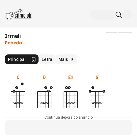
Irmeli
Mídia
Popeda
Principal
Letra
Mais
C
D
Em
G
Continua depois do anúncio