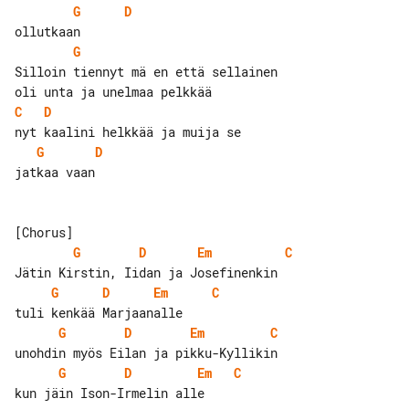
G
D
G
Silloin tiennyt mä en että sellainen 

C
D
G
D
jatkaa vaan

G
D
Em
C
G
D
Em
C
G
D
Em
C
G
D
Em
C