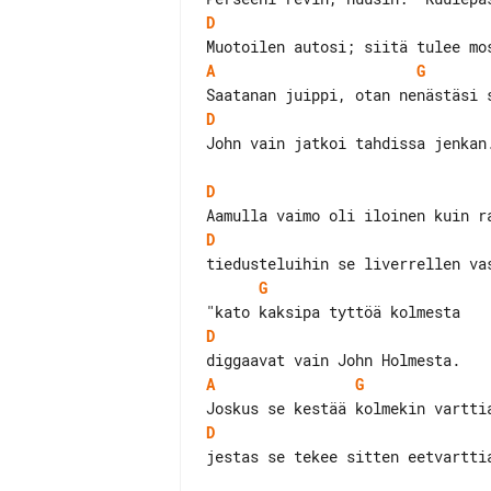
D
A
G
D
John vain jatkoi tahdissa jenkan.
D
D
G
D
A
G
D