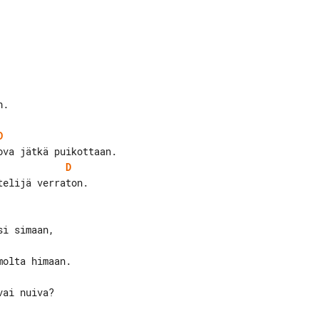
.

D
D
elijä verraton.

i simaan,
