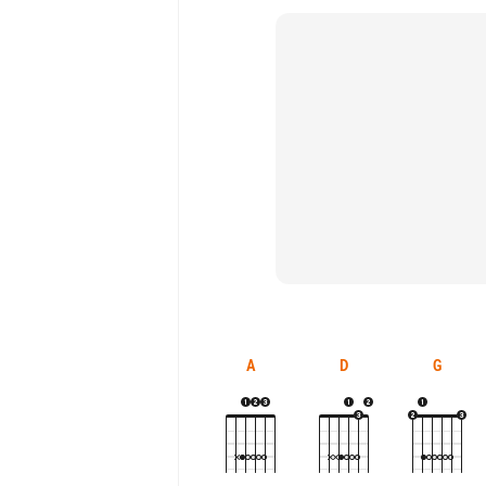
A
D
G