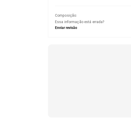
Composição
:
Essa informação está errada?
Enviar revisão