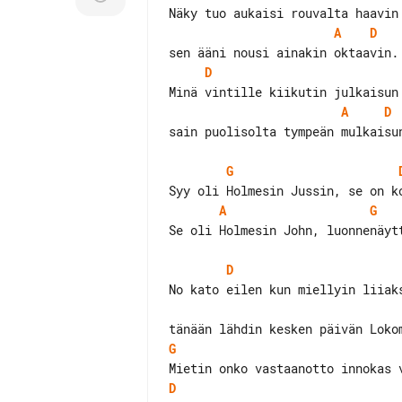
A
D
D
A
D
sain puolisolta tympeän mulkaisun
G
A
G
Se oli Holmesin John, luonnenäytt
D
No kato eilen kun miellyin liiaks
G
D