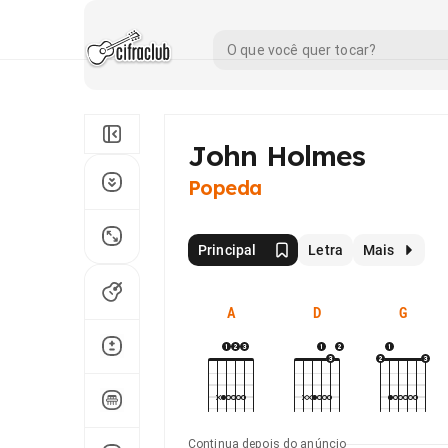
John Holmes
Popeda
Principal
Letra
Mais
A
D
G
Continua depois do anúncio