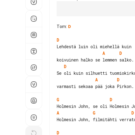
Tom
:
D
D
A
D
D
A
D
varmasti sekoaa pää joka Pirkon.

G
D
A
G
D
Holmesin John, filmitähti verrato
D