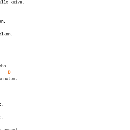
lle kuiva.

lkan.

D
nnoton.
