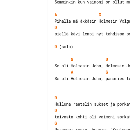
Semminkin kun vaimoni on ollut mu
A
G
D
siellä kävi lempi nyt tahdissa po
D
 (solo)

G
D
A
G
Se oli Holmesin John, panomies tu
D
D
G