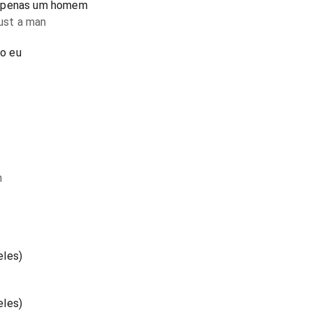
 apenas um homem
just a man
o eu
n
eles)
eles)