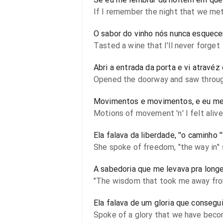
If I remember the night that we me
O sabor do vinho nós nunca esquec
Tasted a wine that I'll never forget
Abri a entrada da porta e vi atravéz 
Opened the doorway and saw throug
Movimentos e movimentos, e eu me 
Motions of movement 'n' I felt alive
Ela falava da liberdade, ''o caminho '
She spoke of freedom, "the way in" 
A sabedoria que me levava pra long
"The wisdom that took me away fro
Ela falava de um gloria que conseg
Spoke of a glory that we have bec