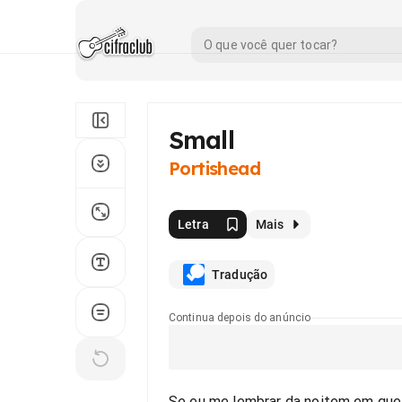
Small
Portishead
Letra
Mais
Tradução
Continua depois do anúncio
Se eu me lembrar da noitem em qu