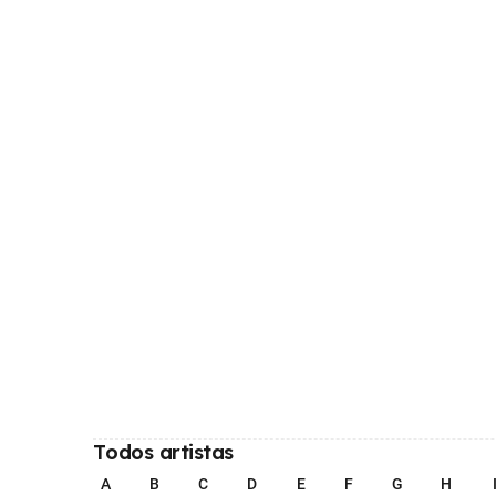
Todos artistas
A
B
C
D
E
F
G
H