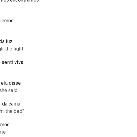
t
eremos
da luz
h the light
senti viva
' ela disse
she said
e da cama
m the bed"
uimos
ome