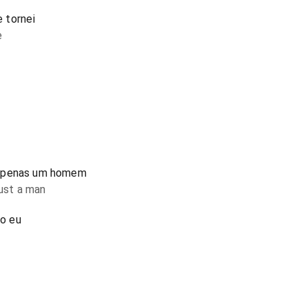
 tornei
e
 apenas um homem
just a man
o eu