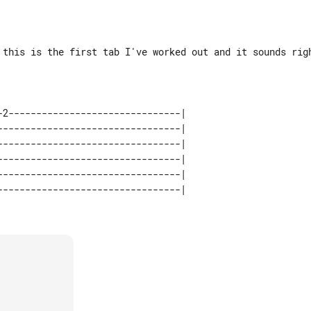
 this is the first tab I've worked out and it sounds righ
-2-------------------------------| 

---------------------------------| 

---------------------------------| 

---------------------------------| 

---------------------------------| 
