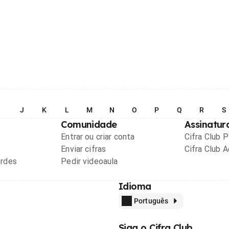
I
J
K
L
M
N
O
P
Q
R
S
Comunidade
Assinatur
Entrar ou criar conta
Cifra Club 
Enviar cifras
Cifra Club 
ordes
Pedir videoaula
Idioma
Português
Siga o Cifra Club