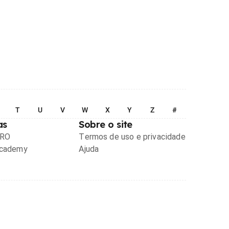
T
U
V
W
X
Y
Z
#
as
Sobre o site
PRO
Termos de uso e privacidade
Academy
Ajuda