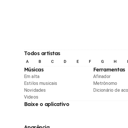
Todos artistas
A
B
C
D
E
F
G
H
Músicas
Ferramentas
Em alta
Afinador
Estilos musicais
Metrônomo
Novidades
Dicionário de ac
Videos
Baixe o aplicativo
Aparência