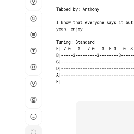
Tabbed by: Anthony

I know that everyone says it but
yeah, enjoy

E|-7-0---0---7-0---0--5-0---0--3
B|-----3---------3--------3-----
G|------------------------------
D|------------------------------
A|------------------------------