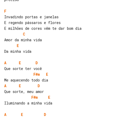
F
Invadindo portas e janelas

E regendo pássaros e flores

C
E
Da minha vida

A
E
D
F#m
E
A
E
D
F#m
E
Iluminando a minha vida

A
E
D