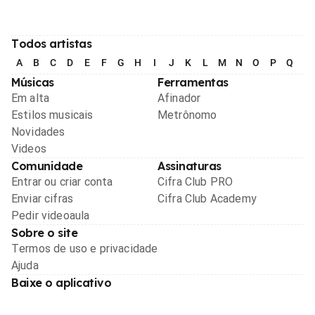
Todos artistas
A
B
C
D
E
F
G
H
I
J
K
L
M
N
O
P
Q
R
Músicas
Ferramentas
Em alta
Afinador
Estilos musicais
Metrônomo
Novidades
Videos
Comunidade
Assinaturas
Entrar ou criar conta
Cifra Club PRO
Enviar cifras
Cifra Club Academy
Pedir videoaula
Sobre o site
Termos de uso e privacidade
Ajuda
Baixe o aplicativo