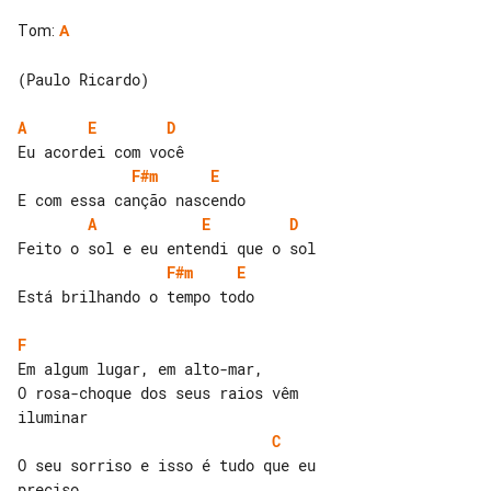
Tom
:
A
(Paulo Ricardo)

A
E
D
F#m
E
A
E
D
F#m
E
Está brilhando o tempo todo

F
Em algum lugar, em alto-mar,

O rosa-choque dos seus raios vêm 

C
O seu sorriso e isso é tudo que eu 

preciso
