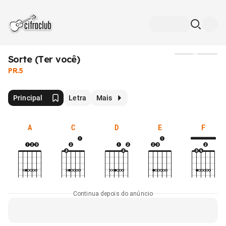
Sorte (Ter você)
Mídia
PR.5
Principal
Letra
Mais
A
C
D
E
F
Continua depois do anúncio