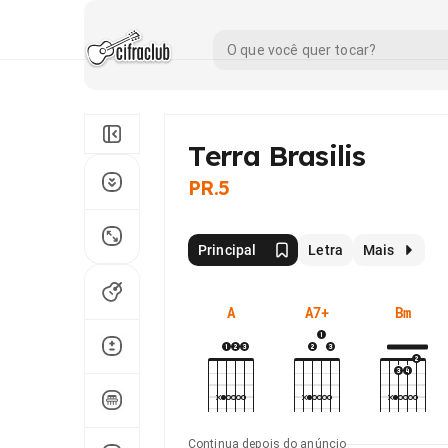
Terra Brasilis
PR.5
Principal
Letra
Mais
A
A7+
Bm
Continua depois do anúncio