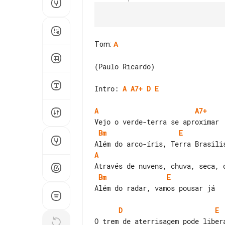
Tom
:
A
(Paulo Ricardo)

Intro: 
A
A7+
D
E
A
A7+
Bm
E
A
Bm
E
Além do radar, vamos pousar já

D
E