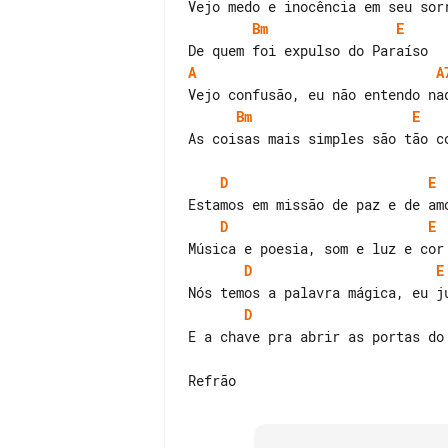
Bm
E
A
A
Bm
E
As coisas mais simples são tão co
D
E
D
E
D
E
D
E a chave pra abrir as portas do 