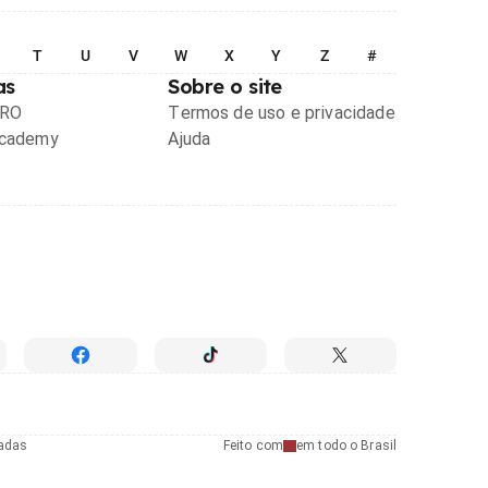
T
U
V
W
X
Y
Z
#
as
Sobre o site
PRO
Termos de uso e privacidade
Academy
Ajuda
radas
Feito com
em todo o Brasil