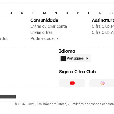
I
J
K
L
M
N
O
P
Q
R
S
Comunidade
Assinatur
Entrar ou criar conta
Cifra Club 
Enviar cifras
Cifra Club 
ordes
Pedir videoaula
Idioma
Português
Siga o Cifra Club
© 1996 - 2026, 1 milhão de músicas, 78 milhões de pessoas cadast