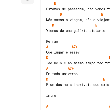
D
D
E
D
E
Viemos de uma galáxia distante

A
A7+
D
A
A7+
D
E
É um dos mais incríveis que exist
Intro

A