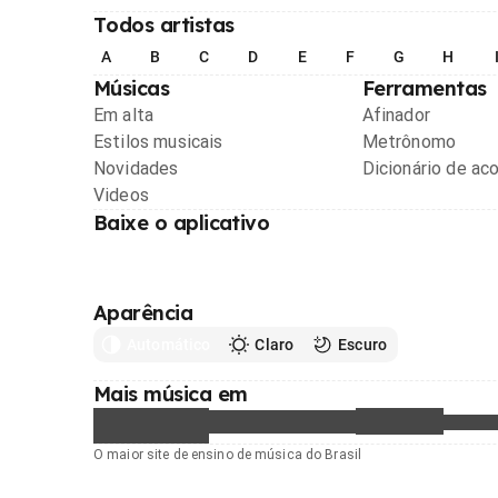
Todos artistas
A
B
C
D
E
F
G
H
Músicas
Ferramentas
Em alta
Afinador
Estilos musicais
Metrônomo
Novidades
Dicionário de ac
Videos
Baixe o aplicativo
Aparência
Automático
Claro
Escuro
Mais música em
O maior site de ensino de música do Brasil