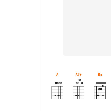
A
A7+
Bm