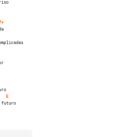
7+
mplicadas

E
futuro
