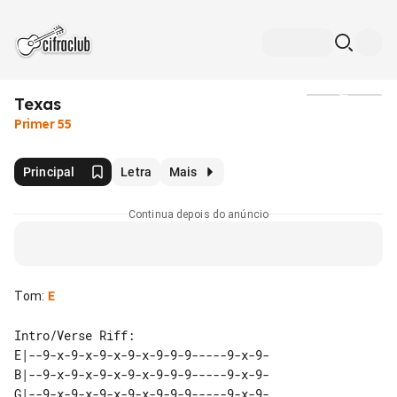
Texas
Mídia
Primer 55
Principal
Letra
Mais
Continua depois do anúncio
Tom
:
E
Intro/Verse Riff:

E|--9-x-9-x-9-x-9-x-9-9-9-----9-x-9-

B|--9-x-9-x-9-x-9-x-9-9-9-----9-x-9-

G|--9-x-9-x-9-x-9-x-9-9-9-----9-x-9-
