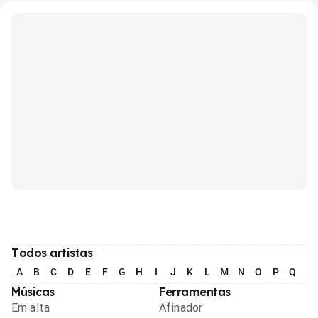
Todos artistas
A
B
C
D
E
F
G
H
I
J
K
L
M
N
O
P
Q
R
Músicas
Ferramentas
Em alta
Afinador