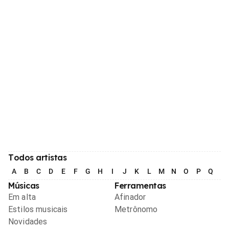
Todos artistas
A
B
C
D
E
F
G
H
I
J
K
L
M
N
O
P
Q
R
Músicas
Ferramentas
Em alta
Afinador
Estilos musicais
Metrônomo
Novidades