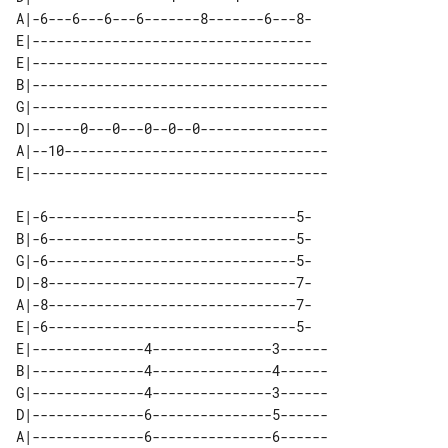
A|-6---6---6---6-------8-------6---8-

E|-----------------------------------

E|-------------------------------------

B|-------------------------------------

G|-------------------------------------

D|------0---0---0--0--0----------------

A|--10---------------------------------

E|-6-------------------------------5-

B|-6-------------------------------5-

G|-6-------------------------------5-

D|-8-------------------------------7-

A|-8-------------------------------7-

E|-6-------------------------------5-

E|--------------4---------------3------

B|--------------4---------------4------

G|--------------4---------------3------

D|--------------6---------------5------

A|--------------6---------------6------
