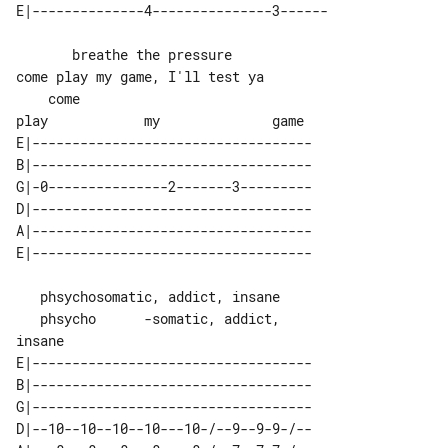
       breathe the pressure          

    come                            

E|-----------------------------------

B|-----------------------------------

G|-0---------------2-------3---------

D|-----------------------------------

A|-----------------------------------

   phsychosomatic, addict, insane

   phsycho      -somatic, addict, 

E|-----------------------------------

B|-----------------------------------

G|-----------------------------------

D|--10--10--10--10---10-/--9--9-9-/--
