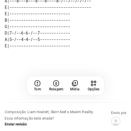
A|---8---8---8---8----8-/--7--7-7-/--

E|-----------------------------------

E|--------------------------  

B|--------------------------  

G|--------------------------  

D|7-/--6-6-/--7-------------  

A|5-/--4-4-/--5-------------  

Tom
Rolagem
Mídia
Opções
Composição
:
Liam Howlett, Skint Keef e Maxim Reality
Envio por
Essa informação está errada?
Enviar revisão