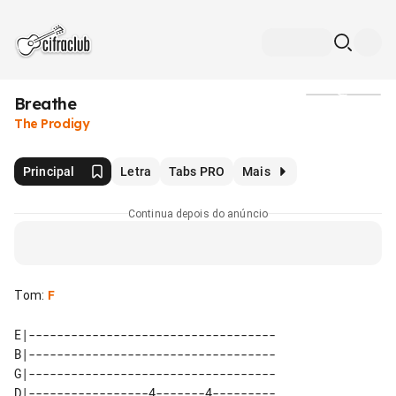
Breathe
Mídia
The Prodigy
Principal
Letra
Tabs PRO
Mais
Continua depois do anúncio
Tom
:
F
E|-----------------------------------

B|-----------------------------------

G|-----------------------------------

D|-----------------4-------4---------
