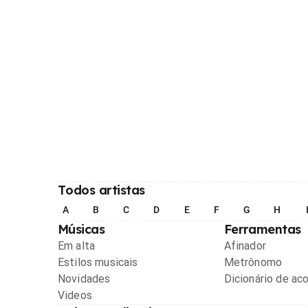
Todos artistas
A
B
C
D
E
F
G
H
Músicas
Ferramentas
Em alta
Afinador
Estilos musicais
Metrônomo
Novidades
Dicionário de ac
Videos