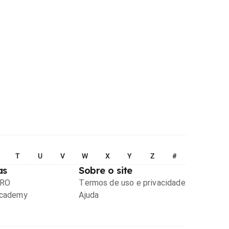
T
U
V
W
X
Y
Z
#
as
Sobre o site
PRO
Termos de uso e privacidade
Academy
Ajuda