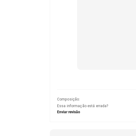
Composição
:
Essa informação está errada?
Enviar revisão