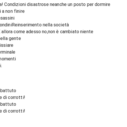
la! Condizioni disastrose neanche un posto per dormire
 a non finire
ssassini
condiniReinserimento nella società
'E allora come adesso no,non è cambiato niente
della gente
issiare
erminale
 momenti
i.
mbattuto
 di corrotti!
mbattuto
 di corrotti!