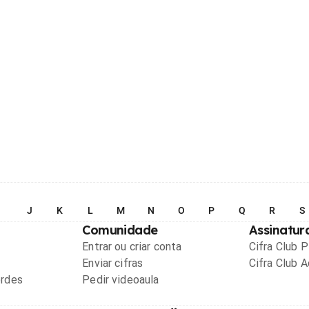
I
J
K
L
M
N
O
P
Q
R
S
Comunidade
Assinatur
Entrar ou criar conta
Cifra Club 
Enviar cifras
Cifra Club 
ordes
Pedir videoaula