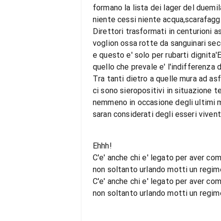
formano la lista dei lager del duemi
niente cessi niente acqua,scarafaggi
Direttori trasformati in centurioni a
voglion ossa rotte da sanguinari se
e questo e' solo per rubarti dignita
quello che prevale e' l'indifferenza 
Tra tanti dietro a quelle mura ad asf
ci sono sieropositivi in situazione t
nemmeno in occasione degli ultimi
saran considerati degli esseri vivent
Ehhh!
C'e' anche chi e' legato per aver co
non soltanto urlando motti un regime
C'e' anche chi e' legato per aver co
non soltanto urlando motti un regime