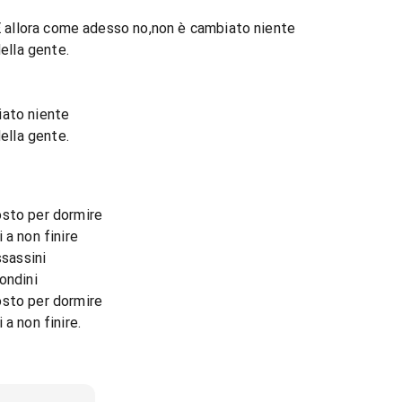
'E allora come adesso no,non è cambiato niente
della gente.
iato niente
della gente.
osto per dormire
 a non finire
ssassini
ondini
osto per dormire
a non finire.