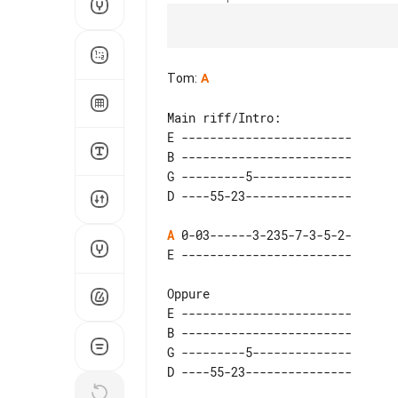
Tom
:
A
Main riff/Intro:   

E ------------------------ 

B ------------------------ 

G ---------5-------------- 

A
 0-03------3-235-7-3-5-2-

Oppure

E ------------------------ 

B ------------------------ 

G ---------5-------------- 
