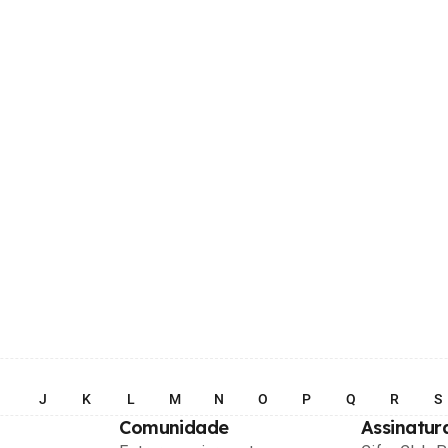
I
J
K
L
M
N
O
P
Q
R
S
Comunidade
Assinatur