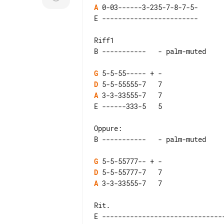
A
 0-03------3-235-7-8-7-5-

Riff1

G
D
A
Oppure:

G
D
A
Rit.

E -------------------------------