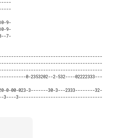
---- 

--7-

------------------------------------------ 

------------------------------------------ 

------------------------------------------ 

20-0-00-023-3-------30-3---2333--------32-
