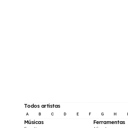
Todos artistas
A
B
C
D
E
F
G
H
Músicas
Ferramentas