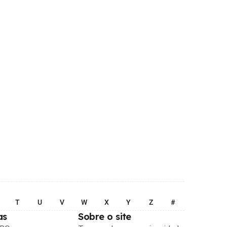
T
U
V
W
X
Y
Z
#
as
Sobre o site