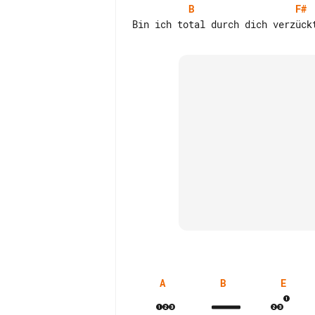
B
F#
A
B
E