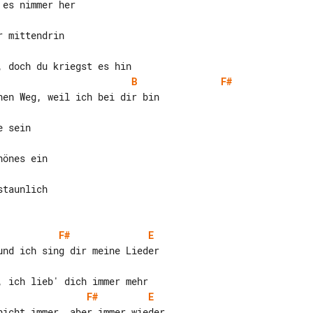
B
F#
taunlich

F#
E
F#
E