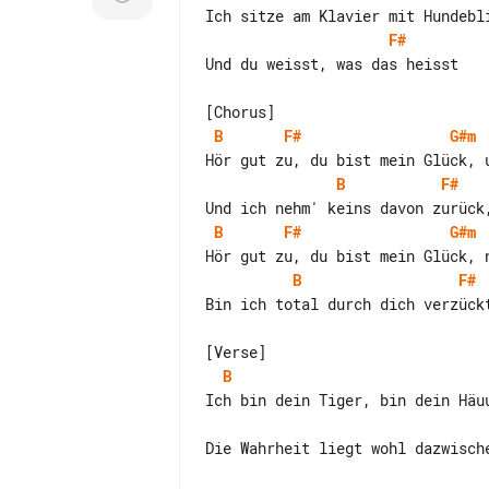
F#
Und du weisst, was das heisst

B
F#
G#m
B
F#
B
F#
G#m
B
F#
Bin ich total durch dich verzück
B