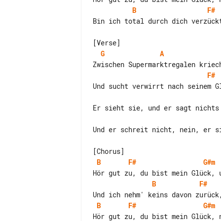
B
F#
Bin ich total durch dich verzück
G
A
F#
Und sucht verwirrt nach seinem Gl
Er sieht sie, und er sagt nichts

Und er schreit nicht, nein, er si
B
F#
G#m
B
F#
B
F#
G#m