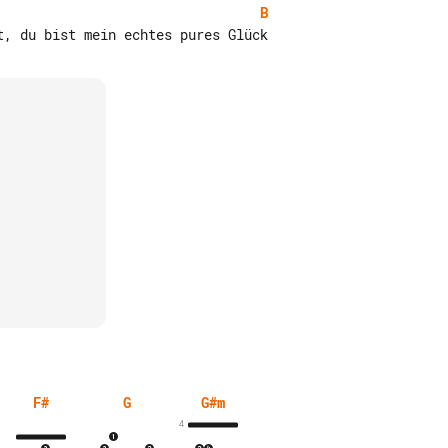
B
F#
G
G#m
4