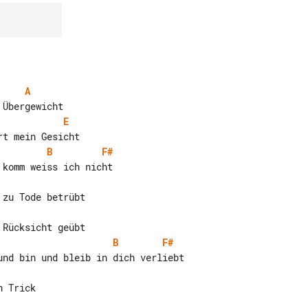
A
E
B
F#
B
F#