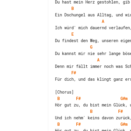
B
A
E
G
A
F#
Für dich, und das klingt ganz ers
B
F#
G#m
B
F#
B
F#
G#m