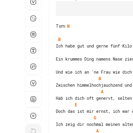
Tom
:
B
B
B
A
E
G
A