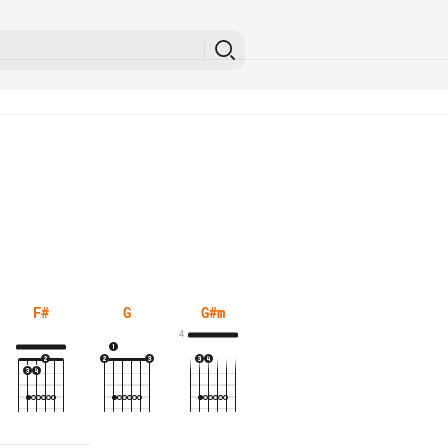
F#
G
G#m
4