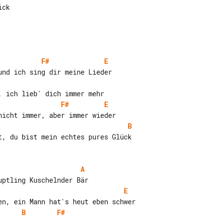
F#
E
F#
E
B
t, du bist mein echtes pures Glück

A
E
B
F#