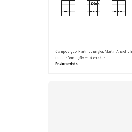
Composição
:
Hartmut Engler, Martin Ansell e I
Essa informação está errada?
Enviar revisão