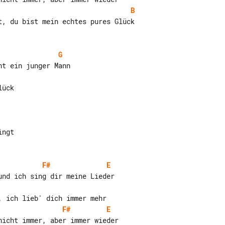
B
t, du bist mein echtes pures Glück

G
ück

ngt

F#
E
F#
E