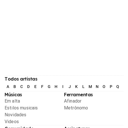
Todos artistas
A
B
C
D
E
F
G
H
I
J
K
L
M
N
O
P
Q
R
Músicas
Ferramentas
Em alta
Afinador
Estilos musicais
Metrônomo
Novidades
Videos