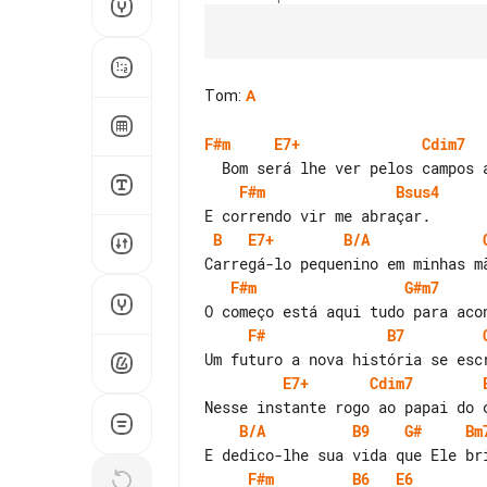
Tom
:
A
F#m
E7+
Cdim7
F#m
Bsus4
B
E7+
B/A
F#m
G#m7
F#
B7
E7+
Cdim7
B/A
B9
G#
Bm
F#m
B6
E6