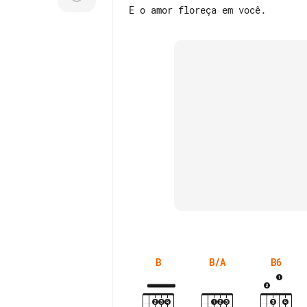
B
B/A
B6