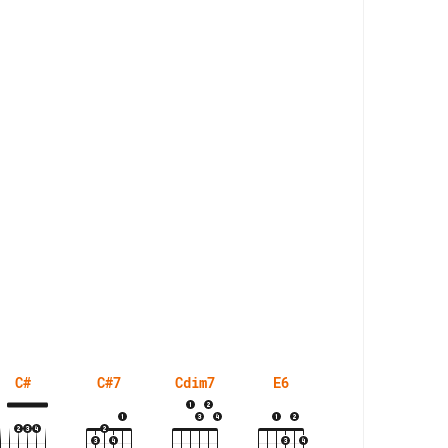
C#
C#7
Cdim7
E6
E7+