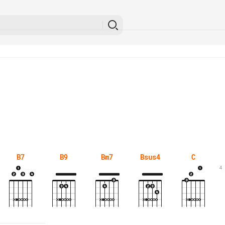
B7
B9
Bm7
Bsus4
C
4