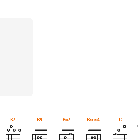
B7
B9
Bm7
Bsus4
C
4