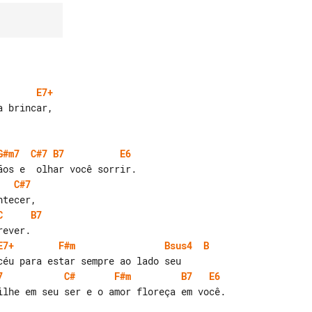
E7+
G#m7
C#7
B7
E6
C#7
C
B7
E7+
F#m
Bsus4
B
7
C#
F#m
B7
E6