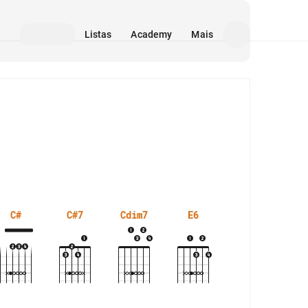
Listas
Academy
Mais
Mídia
C#
C#7
Cdim7
E6
E7+