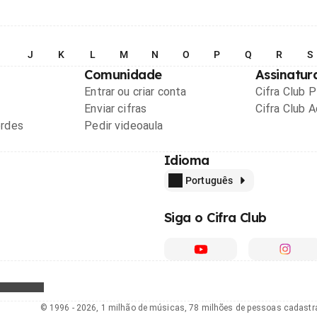
I
J
K
L
M
N
O
P
Q
R
S
Comunidade
Assinatur
Entrar ou criar conta
Cifra Club 
Enviar cifras
Cifra Club 
ordes
Pedir videoaula
Idioma
Português
Siga o Cifra Club
© 1996 - 2026, 1 milhão de músicas, 78 milhões de pessoas cadast