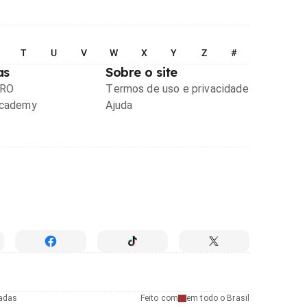
T
U
V
W
X
Y
Z
#
as
Sobre o site
PRO
Termos de uso e privacidade
Academy
Ajuda
radas
Feito com
em todo o Brasil