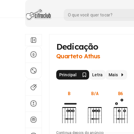
Dedicação
Quarteto Athus
Principal
Letra
Mais
B
B/A
B6
Continua depois do anúncio