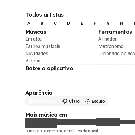
Todos artistas
A
B
C
D
E
F
G
H
Músicas
Ferramentas
Em alta
Afinador
Estilos musicais
Metrônomo
Novidades
Dicionário de ac
Videos
Baixe o aplicativo
Aparência
Automático
Claro
Escuro
Mais música em
O maior site de ensino de música do Brasil