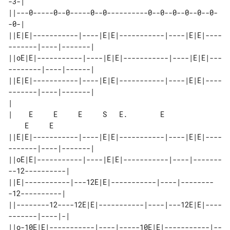
-3-|

||---0-----0--0-----0--0----------0--0--0--0--0--0-
-0-|

||E|E|-----------|----|E|E|-----------|----|E|E|----
-------|----|-------|

||oE|E|-----------|----|E|E|-----------|----|E|E|---
--------|----|------|

||E|E|-----------|----|E|E|-----------|----|E|E|----
-------|----|-------|

|

|    E     E     E     S   E.        E 

    E     E

||E|E|-----------|----|E|E|-----------|----|E|E|----
-------|----|-------|

||oE|E|-----------|----|E|E|-----------|----|-------
--12----------|

||E|-----------|---12E|E|-----------|----|--------
-12----------|

||--------12----12E|E|-----------|----|---12E|E|----
-------|----|-|

||o-10E|E|-----------|----|-----10E|E|-----------|--