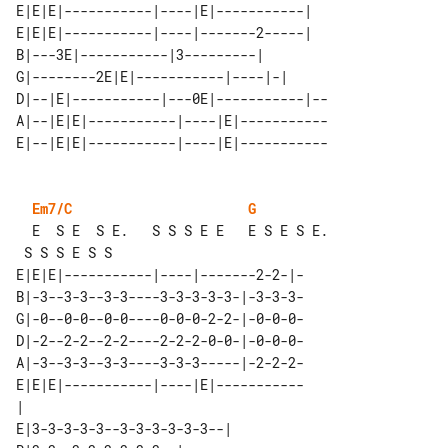
E|E|E|-----------|----|E|-----------|

E|E|E|-----------|----|-------2-----|  

B|---3E|-----------|3---------|        

G|--------2E|E|-----------|----|-|     

D|--|E|-----------|---0E|-----------|--

A|--|E|E|-----------|----|E|-----------

Em7/C
G
  E  S E  S E.   S S S E E   E S E S E.

E|E|E|-----------|----|-------2-2-|-

B|-3--3-3--3-3----3-3-3-3-3-|-3-3-3-

G|-0--0-0--0-0----0-0-0-2-2-|-0-0-0-

D|-2--2-2--2-2----2-2-2-0-0-|-0-0-0-

A|-3--3-3--3-3----3-3-3-----|-2-2-2-

E|E|E|-----------|----|E|-----------

|                                   

E|3-3-3-3-3--3-3-3-3-3-3--|    
