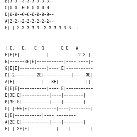
B|3-3--3-3-3-3-3-3--|          

G|0-0--0-0-0-0-0-0--|          

D|0-0--0-0-0-0-0-0--|          

A|2-2--2-2-2-2-2-2--|          

E|||-3-3-3-3-3--3-3-3-3-3-3--| 

| E.   E.   E  Q       E E   W

E|E|E|-----------|----|-------2-3-|-

B|------3E|E|-----------|----|----|-

G|E|E|-----------|----|E|-----------

D|-2---------2E|-----------|---|-0E|

A|E|-----------|---3E|-----------||-

E|E|E|-----------|----|E|-----------

E|3E|E|-----------|----|--------|    

B|3E|E|-----------|----|--------|    

G|||-0E|E|-----------|----|--------| 

D|E|-----------|----|--------|       

A|2E|E|-----------|----|--------|    
