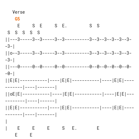
G5
     E     S  E     S  E.         S  S 

 S  S  S  S  S

||---3-----3--3-----3--3----------3--3--3--3--3--3-
-3-|

||o--3-----3--3-----3--3----------3--3--3--3--3--3-
-3-|

||---0-----0--0-----0--0----------0--0--0--0--0--0-
-0-|

||E|E|-----------|----|E|E|-----------|----|E|E|----
-------|----|-------|

||oE|E|-----------|----|E|E|-----------|----|E|E|---
--------|----|------|

||E|E|-----------|----|E|E|-----------|----|E|E|----
-------|----|-------|

|

|    E     E     E     S   E.        E 

    E     E
