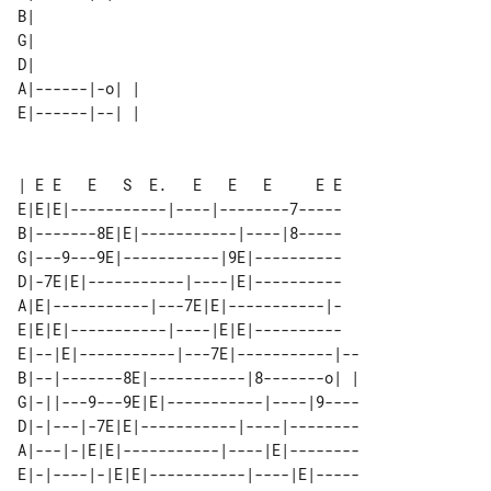
B|             

G|             

D|             

A|------|-o| | 

E|------|--| | 

| E E   E   S  E.   E   E   E     E E

E|E|E|-----------|----|--------7-----

B|-------8E|E|-----------|----|8-----

G|---9---9E|-----------|9E|----------

D|-7E|E|-----------|----|E|----------

A|E|-----------|---7E|E|-----------|-

E|E|E|-----------|----|E|E|----------

E|--|E|-----------|---7E|-----------|--

B|--|-------8E|-----------|8-------o| |

G|-||---9---9E|E|-----------|----|9----

D|-|---|-7E|E|-----------|----|--------

A|---|-|E|E|-----------|----|E|--------

E|-|----|-|E|E|-----------|----|E|-----
