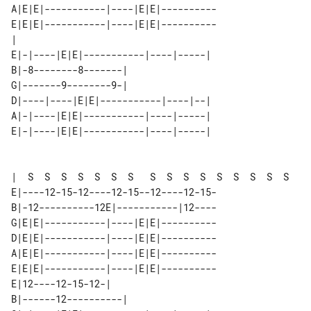
A|E|E|-----------|----|E|E|----------

E|E|E|-----------|----|E|E|----------

|                                    

E|-|----|E|E|-----------|----|-----| 

B|-8--------8-------|                

G|-------9--------9-|                

D|----|----|E|E|-----------|----|--| 

A|-|----|E|E|-----------|----|-----| 

E|-|----|E|E|-----------|----|-----| 

|  S  S  S  S  S  S  S   S  S  S  S  S  S  S  S  S

E|----12-15-12----12-15--12----12-15-

B|-12----------12E|-----------|12----

G|E|E|-----------|----|E|E|----------

D|E|E|-----------|----|E|E|----------

A|E|E|-----------|----|E|E|----------

E|E|E|-----------|----|E|E|----------

E|12----12-15-12-|                   

B|------12----------|                
