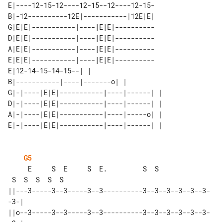
E|----12-15-12----12-15--12----12-15-

B|-12----------12E|-----------|12E|E|

G|E|E|-----------|----|E|E|----------

D|E|E|-----------|----|E|E|----------

A|E|E|-----------|----|E|E|----------

E|E|E|-----------|----|E|E|----------

E|12-14-15-14-15--| |                  

B|-----------|----|-------o| |         

G|-|----|E|E|-----------|----|------| |

D|-|----|E|E|-----------|----|------| |

A|-|----|E|E|-----------|----|-----o| |

G5
     E     S  E     S  E.         S  S 

 S  S  S  S  S

||---3-----3--3-----3--3----------3--3--3--3--3--3-
-3-|

||o--3-----3--3-----3--3----------3--3--3--3--3--3-