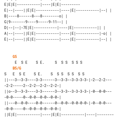
E|E|E|-----------|----|E|E|---------

E|--|----||E|E|-----------|----|E|-----------|--| | 

B|----8------8---8--------o| |                      

G|9-------9----9-----9-11--| |                      

D|--|--|-7E|E|-----------|----|E|-----------|| |    

A|--|----||E|E|-----------|----|E|-----------|-o| | 

G5
B5/G
S   E  S E    S E.    S  S S  S S  S S

||---3--3-3----3-3------3--3-3--3-3-3-3-|-2--2-2---
-2-2-----2--2-2--2-2--2-2-|

||o--3--3-3----3-3------3--3-3--3-3-3-3-|-0--0-0---
-0-0-----0--0-0--0-0--0-0-|

||---0--0-0----0-0------0--0-0--0-0-0-0-|-0--0-0---
-0-0-----0--0-0--0-0--0-0-|

||E|E|-----------|----|E|E|-----------|----|--------