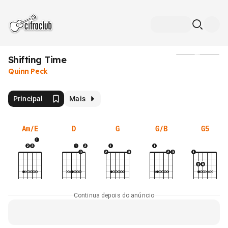
Shifting Time
Mídia
Quinn Peck
Principal
Mais
Am/E
D
G
G/B
G5
Continua depois do anúncio