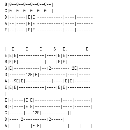
B|0--0--0--0--0--0--|                   

G|0--0--0--0--0--0--|                   

D|--|----|E|E|-----------|----|-------| 

A|--|----|E|E|-----------|----|-------| 

E|--|----|E|E|-----------|----|-------| 

|  E     E     E     S   E.        E 

E|E|E|-----------|----|E|E|----------

B|E|E|-----------|----|E|E|----------

G|E|-----------|--12--------12E|-----

D|-------12E|E|-----------|----|-----

A|--9E|E|-----------|----|E|E|-------

E|E|E|-----------|----|E|E|----------

|                                    

E|-|----|E|E|-----------|----|-------| 

B|-|----|E|E|-----------|----|-------| 

G|------|---12E|-----------||          

D|----12----------12-----|             

A|----|----|E|E|-----------|----|----| 
