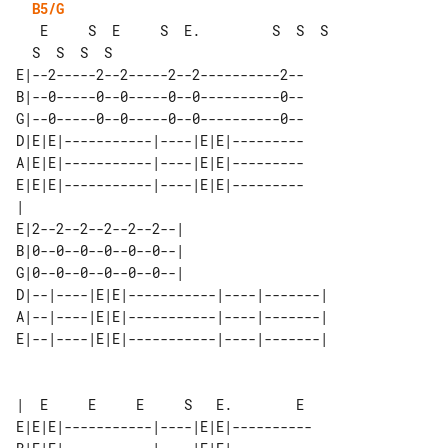
B5/G
   E     S  E     S  E.         S  S  S

E|--2-----2--2-----2--2----------2--

B|--0-----0--0-----0--0----------0--

G|--0-----0--0-----0--0----------0--

D|E|E|-----------|----|E|E|---------

A|E|E|-----------|----|E|E|---------

E|E|E|-----------|----|E|E|---------

|                                   

E|2--2--2--2--2--2--|                   

B|0--0--0--0--0--0--|                   

G|0--0--0--0--0--0--|                   

D|--|----|E|E|-----------|----|-------| 

A|--|----|E|E|-----------|----|-------| 

E|--|----|E|E|-----------|----|-------| 

|  E     E     E     S   E.        E 

E|E|E|-----------|----|E|E|----------
