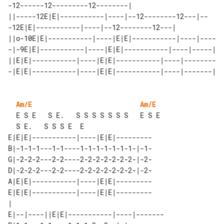
-12------12---------12--------|

||-----12E|E|-----------|----|--12--------12---|--
-12E|E|-----------|----|--12--------12---|

||o-10E|E|-----------|----|E|E|-----------|----|----
-|-9E|E|-----------|----|E|E|-----------|----|-----|

||E|E|-----------|----|E|E|-----------|----|--------
-|E|E|-----------|----|E|E|-----------|----|-------|

Am/E
Am/E
  E S E   S E.   S S S S S S S   E S E 

E|E|E|-----------|----|E|E|---------

B|-1-1-1---1-1----1-1-1-1-1-1-1-|-1-

G|-2-2-2---2-2----2-2-2-2-2-2-2-|-2-

D|-2-2-2---2-2----2-2-2-2-2-2-2-|-2-

A|E|E|-----------|----|E|E|---------

E|E|E|-----------|----|E|E|---------

|                                   

E|--|----||E|E|-----------|----|-------
