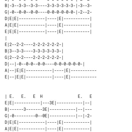
B|-3--3-3--3-3----3-3-3-3-3-3-|-3--3-

G|-0--0-0--0-0----0-0-0-0-0-0-|-2--2-

D|E|E|-----------|----|E|-----------|

A|E|E|-----------|----|E|-----------|

E|E|E|-----------|----|E|-----------|

|                                    

E|2--2-2----2-2-2-2-2-2-|              

B|3--3-3----3-3-3-3-3-3-|              

G|2--2-2----2-2-2-2-2-2-|              

D|--|-0--0-0--0-0----0-0-0-0-0-0-|     

A|--|E|E|-----------|----|E|-----------

E|--|E|E|-----------|----|E|-----------

| E.   E.   E  H               E.   E

E|E|-----------|---3E|-----------|--|

B|------3-------3E|-----------|--|---

G|-0---------0--0E|-----------|--|-2-

D|E|E|-----------|----|E|-----------|

A|E|E|-----------|----|E|-----------|
