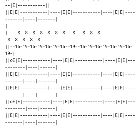
--|E|-----------||

||E|E|-----------|----|E|E|-----------|----|E|E|----
-------|----|-------|

|

|    S  S  S  S  S  S  S   S   S  S  S 

 S  S  S  S  S

||--15-19-15-19-15-19-15--19--15-19-15-19-15-19-15-
19-|

||oE|E|-----------|----|E|E|-----------|----|E|E|---
--------|----|------|

||E|E|-----------|----|E|E|-----------|----|E|E|----
-------|----|-------|

||E|E|-----------|----|E|E|-----------|----|E|E|----
-------|----|-------|

||oE|E|-----------|----|E|E|-----------|----|E|E|---
--------|----|------|

||E|E|-----------|----|E|E|-----------|----|E|E|----
-------|----|-------|
