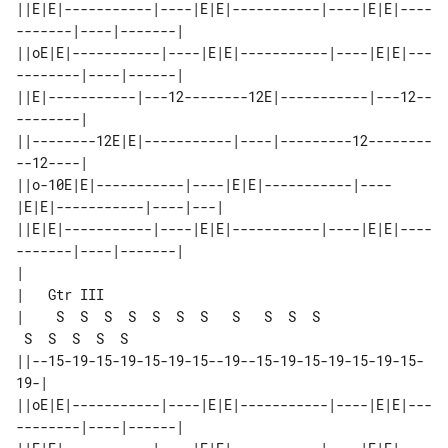
||E|E|-----------|----|E|E|-----------|----|E|E|----
-------|----|-------|

||oE|E|-----------|----|E|E|-----------|----|E|E|---
--------|----|------|

||E|-----------|---12--------12E|-----------|---12--
--------|

||--------12E|E|-----------|----|---------12--------
--12----|

||o-10E|E|-----------|----|E|E|-----------|----
|E|E|-----------|----|---|

||E|E|-----------|----|E|E|-----------|----|E|E|----
-------|----|-------|

|

|   Gtr III

|    S  S  S  S  S  S  S   S   S  S  S 

 S  S  S  S  S

||--15-19-15-19-15-19-15--19--15-19-15-19-15-19-15-
19-|

||oE|E|-----------|----|E|E|-----------|----|E|E|---
--------|----|------|
