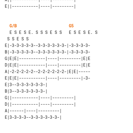
G/B
G5
  E S E S E. S S S E S S   E S E S E. S

E|-3-3-3-3-3--3-3-3-3-3-3-|-3-3-3-3-

B|-3-3-3-3-3--3-3-3-3-3-3-|-3-3-3-3-

G|E|E|-----------|----|---------|E|E

D|E|E|-----------|----|---------|E|E

A|-2-2-2-2-2--2-2-2-2-2-2-|E|E|-----

E|E|E|-----------|----|---------|-3-

E|3--3-3-3-3-3-3-|             

B|3--3-3-3-3-3-3-|             

G||-----------|----|---------| 

D||-----------|----|---------| 

A|------|----|---------|       
