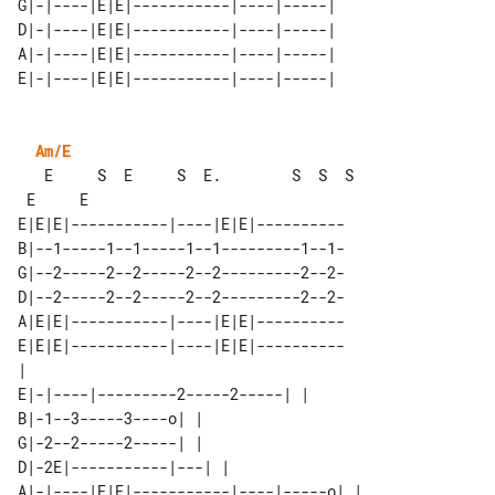
G|-|----|E|E|-----------|----|-----| 

D|-|----|E|E|-----------|----|-----| 

A|-|----|E|E|-----------|----|-----| 

Am/E
   E     S  E     S  E.        S  S  S 

E|E|E|-----------|----|E|E|----------

B|--1-----1--1-----1--1---------1--1-

G|--2-----2--2-----2--2---------2--2-

D|--2-----2--2-----2--2---------2--2-

A|E|E|-----------|----|E|E|----------

E|E|E|-----------|----|E|E|----------

|                                    

E|-|----|---------2-----2-----| |      

B|-1--3-----3----o| |                  

G|-2--2-----2-----| |                  

D|-2E|-----------|---| |               

A|-|----|E|E|-----------|----|-----o| |
