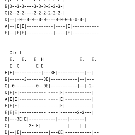
B|3--3-3----3-3-3-3-3-3-|              

G|2--2-2----2-2-2-2-2-2-|              

D|--|-0--0-0--0-0----0-0-0-0-0-0-|     

A|--|E|E|-----------|----|E|-----------

E|--|E|E|-----------|----|E|-----------

| Gtr I

| E.   E.   E  H               E.   E. 

E|E|-----------|---3E|-----------|--|

B|------3-------3E|-----------|--|---

G|-0---------0--0E|-----------|--|-2-

D|E|E|-----------|----|E|-----------|

A|E|E|-----------|----|E|-----------|

E|E|E|-----------|----|E|-----------|

E|E|E|-----------|----|-------2-3---|  

B|---3E|E|-----------|----|------|     

G|--------2E|E|-----------|----|-|     

D|--|E|-----------|---0E|-----------|--
