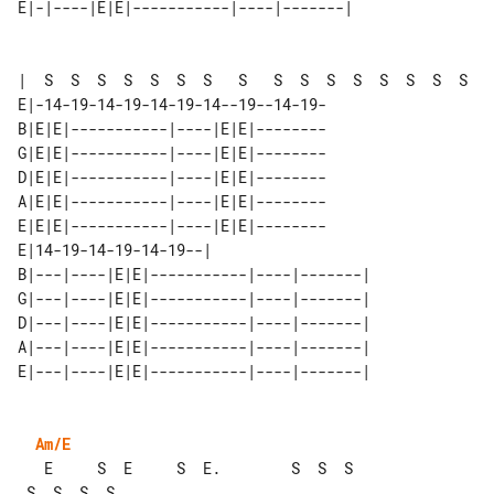
E|-|----|E|E|-----------|----|-------| 

|  S  S  S  S  S  S  S   S   S  S  S  S  S  S  S  S

E|-14-19-14-19-14-19-14--19--14-19-

B|E|E|-----------|----|E|E|--------

G|E|E|-----------|----|E|E|--------

D|E|E|-----------|----|E|E|--------

A|E|E|-----------|----|E|E|--------

E|E|E|-----------|----|E|E|--------

E|14-19-14-19-14-19--|                   

B|---|----|E|E|-----------|----|-------| 

G|---|----|E|E|-----------|----|-------| 

D|---|----|E|E|-----------|----|-------| 

A|---|----|E|E|-----------|----|-------| 

Am/E
   E     S  E     S  E.        S  S  S 
