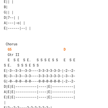
E|| |          

B|             

G|| |          

D|7--| |       

A|---|-o| |    

G5
D
  Gtr II

  E  S E  S E.   S S S E S S   E  S E  

E|-3--3-3--3-3----3-3-3-3-3-3-|-2--2-

B|-3--3-3--3-3----3-3-3-3-3-3-|-3--3-

G|-0--0-0--0-0----0-0-0-0-0-0-|-2--2-

D|E|E|-----------|----|E|-----------|

A|E|E|-----------|----|E|-----------|

E|E|E|-----------|----|E|-----------|

|                                    

E|2--2-2----2-2-2-2-2-2-|              
