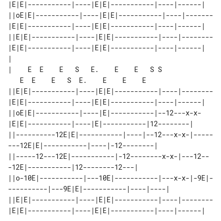
|E|E|-----------|----|E|E|-----------|----|------|

||oE|E|-----------|----|E|E|-----------|----|-------
|E|E|-----------|----|E|E|-----------|----|------|

||E|E|-----------|----|E|E|-----------|----|--------
|E|E|-----------|----|E|E|-----------|----|------|

|

|    E  E    E   S   E.    E    E   S S

   E  E    E   S  E.    E    E    E

||E|E|-----------|----|E|E|-----------|----|--------
|E|E|-----------|----|E|E|-----------|----|------|

||oE|E|-----------|----|E|-----------|--12---x-x-
|E|E|-----------|----|E|-----------|12--------|

||----------12E|E|-----------|----|--12---x-x-|-----
---12E|E|-----------|----|-12--------|

||-----12---12E|-----------|-12--------x-x-|---12--
-12E|-----------|12--------12---|

||o-10E|-----------|---10E|-----------|---x-x-|-9E|-
----------|---9E|E|-----------|----|----|

||E|E|-----------|----|E|E|-----------|----|--------
|E|E|-----------|----|E|E|-----------|----|------|
