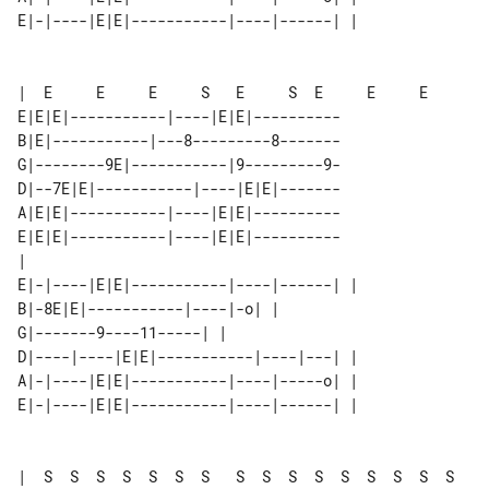
E|-|----|E|E|-----------|----|------| |

|  E     E     E     S   E     S  E     E     E

E|E|E|-----------|----|E|E|----------

B|E|-----------|---8---------8-------

G|--------9E|-----------|9---------9-

D|--7E|E|-----------|----|E|E|-------

A|E|E|-----------|----|E|E|----------

E|E|E|-----------|----|E|E|----------

|                                    

E|-|----|E|E|-----------|----|------| |

B|-8E|E|-----------|----|-o| |         

G|-------9----11-----| |               

D|----|----|E|E|-----------|----|---| |

A|-|----|E|E|-----------|----|-----o| |

E|-|----|E|E|-----------|----|------| |

|  S  S  S  S  S  S  S   S  S  S  S  S  S  S  S  S
