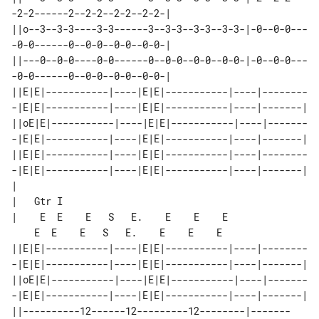
-2-2------2--2-2--2-2--2-2-|

||o--3--3-3----3-3------3--3-3--3-3--3-3-|-0--0-0---
-0-0------0--0-0--0-0--0-0-|

||---0--0-0----0-0------0--0-0--0-0--0-0-|-0--0-0---
-0-0------0--0-0--0-0--0-0-|

||E|E|-----------|----|E|E|-----------|----|--------
-|E|E|-----------|----|E|E|-----------|----|-------|

||oE|E|-----------|----|E|E|-----------|----|-------
-|E|E|-----------|----|E|E|-----------|----|-------|

||E|E|-----------|----|E|E|-----------|----|--------
-|E|E|-----------|----|E|E|-----------|----|-------|

|

|   Gtr I

|    E  E    E   S   E.    E    E    E 

    E  E    E   S   E.    E    E    E

||E|E|-----------|----|E|E|-----------|----|--------
-|E|E|-----------|----|E|E|-----------|----|-------|

||oE|E|-----------|----|E|E|-----------|----|-------
-|E|E|-----------|----|E|E|-----------|----|-------|

||----------12------12---------12--------|-------