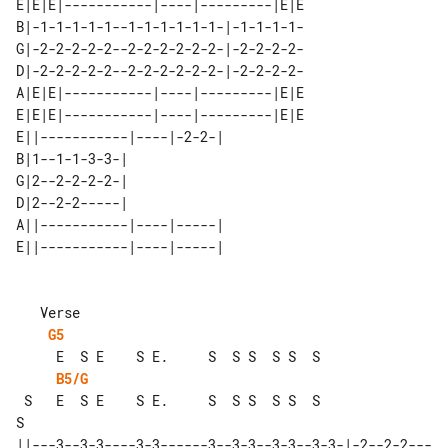
E|E|E|-----------|----|---------|E|E

B|-1-1-1-1-1--1-1-1-1-1-1-|-1-1-1-1-

G|-2-2-2-2-2--2-2-2-2-2-2-|-2-2-2-2-

D|-2-2-2-2-2--2-2-2-2-2-2-|-2-2-2-2-

A|E|E|-----------|----|---------|E|E

E|E|E|-----------|----|---------|E|E

E||-----------|----|-2-2-| 

B|1--1-1-3-3-|             

G|2--2-2-2-2-|             

D|2--2-2-----|             

A||-----------|----|-----| 

G5
B5/G
 S   E  S E    S E.     S  S S  S S  S 

S

||---3--3-3----3-3------3--3-3--3-3--3-3-|-2--2-2---