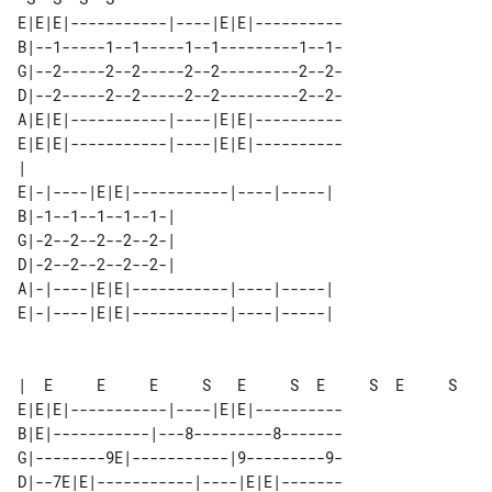
E|E|E|-----------|----|E|E|----------

B|--1-----1--1-----1--1---------1--1-

G|--2-----2--2-----2--2---------2--2-

D|--2-----2--2-----2--2---------2--2-

A|E|E|-----------|----|E|E|----------

E|E|E|-----------|----|E|E|----------

|                                    

E|-|----|E|E|-----------|----|-----| 

B|-1--1--1--1--1-|                   

G|-2--2--2--2--2-|                   

D|-2--2--2--2--2-|                   

A|-|----|E|E|-----------|----|-----| 

E|-|----|E|E|-----------|----|-----| 

|  E     E     E     S   E     S  E     S  E     S

E|E|E|-----------|----|E|E|----------

B|E|-----------|---8---------8-------

G|--------9E|-----------|9---------9-

D|--7E|E|-----------|----|E|E|-------
