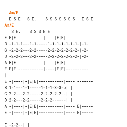
Am/E
Am/E
E|E|E|-----------|----|E|E|----------

B|-1-1-1---1-1-----1-1-1-1-1-1-1-|-1-

G|-2-2-2---2-2-----2-2-2-2-2-2-2-|-2-

D|-2-2-2---2-2-----2-2-2-2-2-2-2-|-2-

A|E|E|-----------|----|E|E|----------

E|E|E|-----------|----|E|E|----------

|                                    

E|-|----|-|E|E|-----------|----|-------

B|1-1---1-1-----1-1-1-3-3-o| |         

G|2-2---2-2-----2-2-2-2-2--| |         

D|2-2---2-2-----2-2-2------| |         

A|-|----|-|E|E|-----------|----|E|-----

E|-|----|-|E|E|-----------|----|E|-----

E|-2-2--| |    
