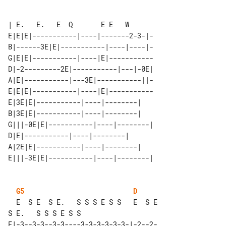
| E.   E.   E  Q       E E   W

E|E|E|-----------|----|-------2-3-|-

B|------3E|E|-----------|----|----|-

G|E|E|-----------|----|E|-----------

D|-2---------2E|-----------|---|-0E|

A|E|-----------|---3E|-----------||-

E|E|E|-----------|----|E|-----------

E|3E|E|-----------|----|--------|    

B|3E|E|-----------|----|--------|    

G|||-0E|E|-----------|----|--------| 

D|E|-----------|----|--------|       

A|2E|E|-----------|----|--------|    

G5
D
  E  S E  S E.   S S S E S S   E  S E  

E|-3--3-3--3-3----3-3-3-3-3-3-|-2--2-
