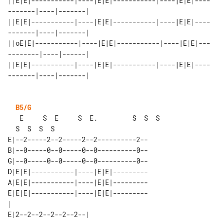
||E|E|-----------|----|E|E|-----------|----|E|E|----
-------|----|-------|

||E|E|-----------|----|E|E|-----------|----|E|E|----
-------|----|-------|

||oE|E|-----------|----|E|E|-----------|----|E|E|---
--------|----|------|

||E|E|-----------|----|E|E|-----------|----|E|E|----
-------|----|-------|

B5/G
   E     S  E     S  E.         S  S  S

E|--2-----2--2-----2--2----------2--

B|--0-----0--0-----0--0----------0--

G|--0-----0--0-----0--0----------0--

D|E|E|-----------|----|E|E|---------

A|E|E|-----------|----|E|E|---------

E|E|E|-----------|----|E|E|---------

|                                   

E|2--2--2--2--2--2--|                   
