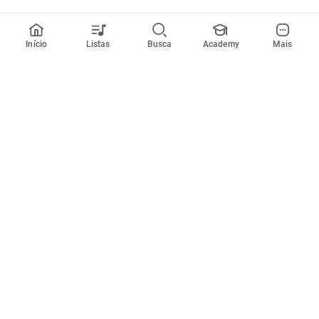
Início
Listas
Busca
Academy
Mais
Todos artistas
A
B
C
D
E
F
G
H
I
J
K
L
M
N
O
P
Q
R
Músicas
Ferramentas
Em alta
Afinador
Estilos musicais
Metrônomo
Novidades
Videos
Comunidade
Assinaturas
Entrar ou criar conta
Cifra Club PRO
Enviar cifras
Cifra Club Academy
Pedir videoaula